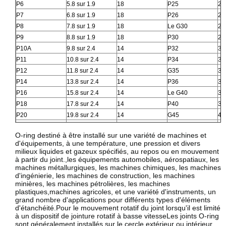
P6
5.8 sur 1.9
18
P25
24.
P7
6.8 sur 1.9
18
P26
25.
P8
7.8 sur 1.9
18
Le G30
29.
P9
8.8 sur 1.9
18
P30
29.
P10A
9.8 sur 2.4
14
P32
31.
P11
10.8 sur 2.4
14
P34
33.
P12
11.8 sur 2.4
14
G35
34.
P14
13.8 sur 2.4
14
P36
35.
P16
15.8 sur 2.4
14
Le G40
39.
P18
17.8 sur 2.4
14
P40
39.
P20
19.8 sur 2.4
14
G45
44.
P21
20.8 sur 2.4
14
P48
47.
O-ring destiné à être installé sur une variété de machines et
d'équipements, à une température, une pression et divers
milieux liquides et gazeux spécifiés, au repos ou en mouvement
à partir du joint.,les équipements automobiles, aérospatiaux, les
machines métallurgiques, les machines chimiques, les machines
d'ingénierie, les machines de construction, les machines
minières, les machines pétrolières, les machines
plastiques,machines agricoles, et une variété d'instruments, un
grand nombre d'applications pour différents types d'éléments
d'étanchéité.Pour le mouvement rotatif du joint lorsqu'il est limité
à un dispositif de jointure rotatif à basse vitesseLes joints O-ring
sont généralement installés sur le cercle extérieur ou intérieur