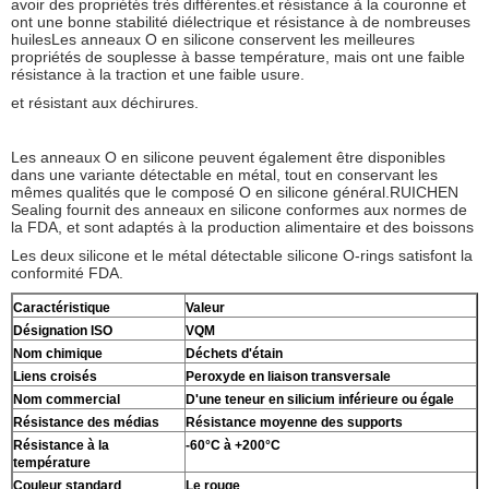
avoir des propriétés très différentes.et résistance à la couronne et
ont une bonne stabilité diélectrique et résistance à de nombreuses
huilesLes anneaux O en silicone conservent les meilleures
propriétés de souplesse à basse température, mais ont une faible
résistance à la traction et une faible usure.
et résistant aux déchirures.
Les anneaux O en silicone peuvent également être disponibles
dans une variante détectable en métal, tout en conservant les
mêmes qualités que le composé O en silicone général.RUICHEN
Sealing fournit des anneaux en silicone conformes aux normes de
la FDA, et sont adaptés à la production alimentaire et des boissons
Les deux silicone et le métal détectable silicone O-rings satisfont la
conformité FDA.
Caractéristique
Valeur
Désignation ISO
VQM
Nom chimique
Déchets d'étain
Liens croisés
Peroxyde en liaison transversale
Nom commercial
D'une teneur en silicium inférieure ou égale
Résistance des médias
Résistance moyenne des supports
Résistance à la
-60°C à +200°C
température
Couleur standard
Le rouge