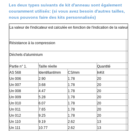
Les deux types suivants de kit d'anneau sont également
couramment utilisés: (si vous avez besoin d'autres tailles,
nous pouvons faire des kits personnalisés)
La valeur de l'indicateur est calculée en fonction de l'indication de la valeur de
Résistance à la compression
Déchets d'aluminium
Partie n° 1.
Taille réelle
Quantité
AS 568
Identifiant/mm
CS/mm
InKit
Un 006
2.90
1.78
20
Un 007
3.68
1.78
20
Un 008
4.47
1.78
20
Un 009
5.28
1.78
20
Un 010
6.07
1.78
20
Un 011
7.65
1.78
20
Un 012
9.25
1.78
20
Un 110
9.19
2.62
13
Un 111
10.77
2.62
13