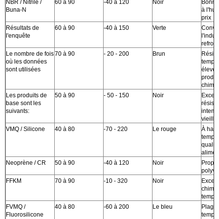
NBR / Nitrile /
60 à 90
-40 à 120
Noir
Bonne 
Buna-N
à l'hui
prix
Résultats de
60 à 90
-40 à 150
Verte
Convie
l'enquête
l'indus
refroi
Le nombre de fois
70 à 90
- 20 - 200
Brun
Résist
où les données
tempér
sont utilisées
élevée
produi
chimi
Les produits de
50 à 90
- 50 - 150
Noir
Excell
base sont les
résist
suivants:
intemp
vieill
VMQ / Silicone
40 à 80
-70 - 220
Le rouge
À haut
tempér
qualit
alimen
Neoprène / CR
50 à 90
-40 à 120
Noir
Propri
polyva
FFKM
70 à 90
-10 - 320
Noir
Excell
chimiq
tempér
FVMQ /
40 à 80
-60 à 200
Le bleu
Plage
Fluorosilicone
tempér