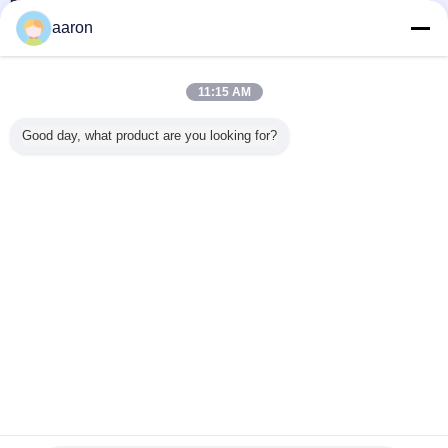
Plus de 1000 clients satisfaits
Notre objectif est de satisfaire chaque client avec une qualité fiable, une
aaron
rapidité de traitement et un excellent service.
Nos nouveaux clients deviennent des clients à long terme.
11:15 AM
Ratings& Review
Good day, what product are you looking for?
Overall Rating
5.0
Based on 50 reviews for this product
Write A Review
Rating Snapshot