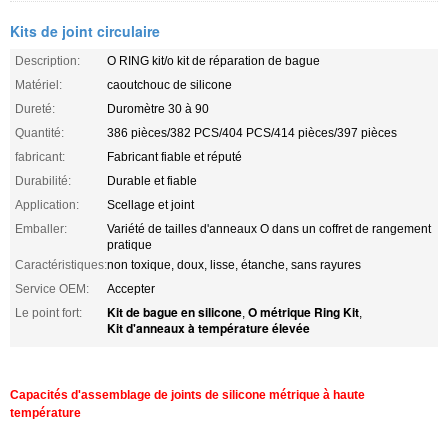
Kits de joint circulaire
Description:
O RING kit/o kit de réparation de bague
Matériel:
caoutchouc de silicone
Dureté:
Duromètre 30 à 90
Quantité:
386 pièces/382 PCS/404 PCS/414 pièces/397 pièces
fabricant:
Fabricant fiable et réputé
Durabilité:
Durable et fiable
Application:
Scellage et joint
Emballer:
Variété de tailles d'anneaux O dans un coffret de rangement
pratique
Caractéristiques:
non toxique, doux, lisse, étanche, sans rayures
Service OEM:
Accepter
Kit de bague en silicone
O métrique Ring Kit
Le point fort:
,
,
Kit d'anneaux à température élevée
Capacités d'assemblage de joints de silicone métrique à haute
température