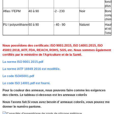
foncti
plus l
Aflas / FEPM
40 à 90
-2 - 230
Noir
Bonne
Laisser un message
compat
chimi
Nous vous rappellerons bientôt!
PU / polyuréthane
60 à 90
- 40 - 90
Naturel
Haute 
et rés
l'usure
Nous possédons des certificats: ISO 9001:2015, ISO 14001:2015, ISO
45001:2018, IATF, FDA, REACH, ROHS, SGS, etc. Nous sommes également
certifiés par le ministère de l'Agriculture et de la Santé.
La norme ISO 9001 2015.pdf
La norme IATF 16949 2016 est modifiée.
Le code ISO45001.pdf
Le code ISO 14001.pdf est fourni.
Pour la couleur des anneaux, nous pouvons faire comme les exigences
des clients. Le tableau ci-dessous est les anneaux colorés
Nous l'avons fait.
Si vous avez besoin d' anneaux colorés, vous pouvez me
donner le numéro pantone.
SOUMETTRE