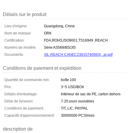
Détails sur le produit
Lieu d'origine:
Guangdong, Chine
Nom de marque:
ORK
Certification:
FDA,ROHS,ISO9001,TS16949 ,REACH
Numéro de modèle:
Série AS568/BS/JIS
Documents:
SIL-REACH CANEC23015740963(...al.pdf
Conditions de paiement et expédition
Quantité de commande min:
boîte 100
Prix:
3~5 USD/BOX
Détails d'emballage:
Intérieur de sac de PE, carton dehors
Délai de livraison:
7-20 jours ouvrables
Conditions de paiement:
T/T, L/C, PAYPAL
Capacité d'approvisionnement:
30000000 PCS/mois
description de