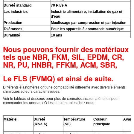
Dureté standard
70 Rive A
Les industries
Industrie alimentaire, installation de gaz et
d'eau
Production
Moulissage par compression et par injection
Tolérances
Pour les appareils à commande numérique
Durabilité
10 ans
Nous pouvons fournir des matériaux
tels que NBR, FKM, SIL, EPDM, CR,
NR, PU, HNBR, FFKM, ACM, SBR,
Le FLS (FVMQ) et ainsi de suite.
Différents élastomères ont une compatibilité différente avec divers éléments
chimiques et leurs caractéristiques.
Voir le tableau ci-dessous pour plus de connaissances matérielles pour
commander les anneaux O les plus rentables chez nous.
Matériel
Dureté
Température
Couleur
Avant
(Rive A)
(oC)
principale