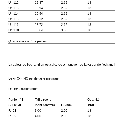
Un 112
12.37
2.62
13
Un 113
13.94
2.62
13
Un 114
15.54
2.62
13
Un 115
17.12
2.62
13
Un 116
18.72
2.62
13
Un 210
18.64
3.53
10
Quantité totale: 382 pièces
La valeur de l'échantillon est calculée en fonction de la valeur de l'échantillo
Le kit O-RING est de taille métrique
Déchets d'aluminium
Partie n° 1.
Taille réelle
Quantité
Sur le kit
Identifiant/mm
CS/mm
InKit
R_01
3.00
2.00
18
R_02
4.00
2.00
18