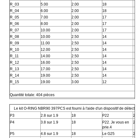
R_03
5.00
2.00
18
R_04
6.00
2.00
18
R_05
7.00
2.00
17
R_06
8.00
2.00
17
R_07
10.00
2.00
17
R_08
10.00
2.50
14
R_09
11.00
2.50
14
R_10
12.00
2.50
14
R_11
14.00
2.50
14
R_12
16.00
2.50
14
R_13
17.00
2.50
14
R_14
19.00
2.50
14
R_15
19.00
3.00
12
Quantité totale: 404 pièces
Le kit O-RING NBR90 397PCS est fourni à l'aide d'un dispositif de détecti
P3
2.8 sur 1.9
18
P22
21.
P4
3.8 sur 1.9
18
P22. Je vous en
22.
prie.4
P5
4.8 sur 1.9
18
Le G25
24.