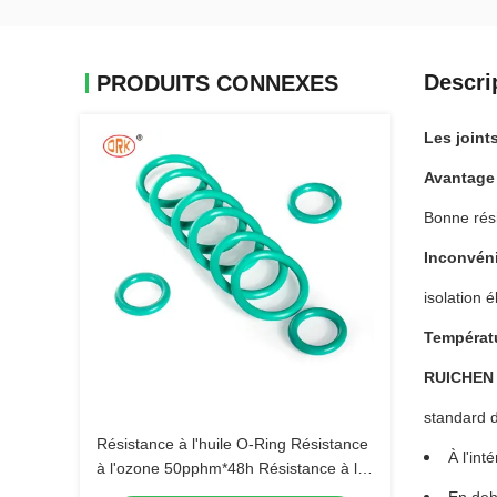
Descri
PRODUITS CONNEXES
Les joints
Avantage
Bonne rési
Inconvén
isolation é
Températ
RUICHEN 
standard d
Résistance à l'huile O-Ring Résistance
À l'in
à l'ozone 50pphm*48h Résistance à la
traction ≥8Mpa