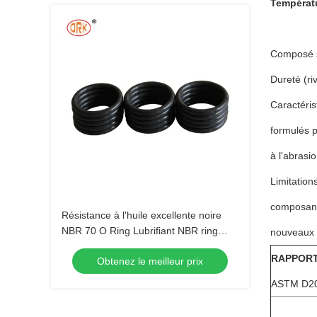
Températ
Composé s
Dureté (ri
Caractéris
formulés p
à l'abrasi
Limitation
composant 
Résistance à l'huile excellente noire
NBR 70 O Ring Lubrifiant NBR ring
nouveaux r
pour pompe à eau mécanique
RAPPORT
Obtenez le meilleur prix
ASTM D20