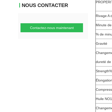
PROPERI
NOUS CONTACTER
Rivage A 
Minute de
Contactez-nous maintenant
% de minu
Gravité
Changemen
dureté d
Strength%
Élongati
Compress
Huile NO1
Changeme