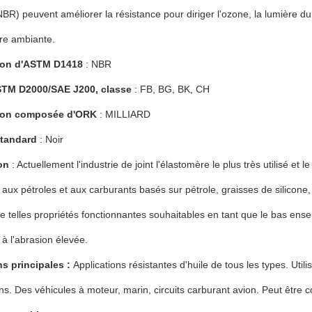
HNBR) peuvent améliorer la résistance pour diriger l'ozone, la lumière du
re ambiante.
ion d'ASTM D1418
: NBR
STM D2000/SAE J200, classe
: FB, BG, BK, CH
ion composée d'ORK
: MILLIARD
standard
: Noir
on
: Actuellement l'industrie de joint l'élastomère le plus très utilisé et 
 aux pétroles et aux carburants basés sur pétrole, graisses de silicone,
de telles propriétés fonctionnantes souhaitables en tant que le bas ens
 à l'abrasion élevée.
ns principales :
Applications résistantes d'huile de tous les types. Uti
ins. Des véhicules à moteur, marin, circuits carburant avion. Peut êtr