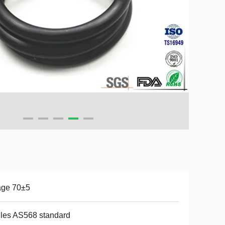
age 70±5
lles AS568 standard