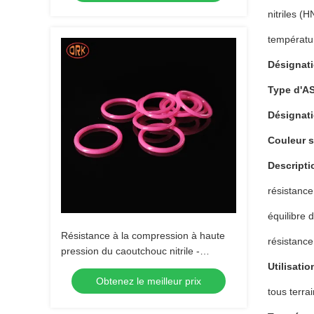
nitriles (
températu
Désignat
Type d'A
Désignat
Couleur 
Descripti
résistance
équilibre 
Résistance à la compression à haute
résistance
pression du caoutchouc nitrile -
allongement ≥ 200% Plage de
Utilisatio
Obtenez le meilleur prix
température -40 ~ 120 °C
tous terra