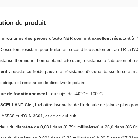
ption du produit
 circulaires des pièces d'auto NBR scellent excellent résistant à l'
 :
excellent résistant pour huiler, en second lieu seulement au TR, à l
stance thermique, bonne étanchéité d'air, résistance à l'abrasion et rés
ient :
résistance froide pauvre et résistance d'ozone, basse force et ma
lectrique et résistance de dissolvants polaire.
ure de fonctionnement :
au sujet de -40°C~+100°C.
l'
SCELLANT Cie., Ltd
offre inventaire de
industrie de joint le plus gran
'AS568 et d'OIN 3601, et de ce qui suit :
térieur du diamètre de 0,031 dans (0,794 millimètres) à 26,0 dans (66.0