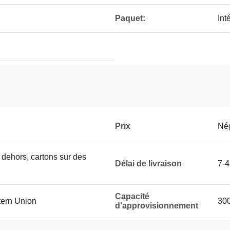
Paquet:
Int
Prix
Né
n dehors, cartons sur des
Délai de livraison
7-4
Capacité
tern Union
30
d'approvisionnement