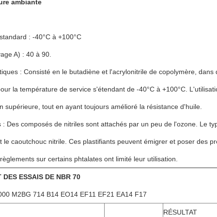
ure ambiante
tandard : -40°C à +100°C
vage A) : 40 à 90.
tiques : Consisté en le butadiène et l'acrylonitrile de copolymère, da
our la température de service s'étendant de -40°C à +100°C. L'utilisatio
on supérieure, tout en ayant toujours amélioré la résistance d'huile.
s : Des composés de nitriles sont attachés par un peu de l'ozone. Le typ
le caoutchouc nitrile. Ces plastifiants peuvent émigrer et poser des pr
èglements sur certains phtalates ont limité leur utilisation.
 DES ESSAIS DE NBR 70
00 M2BG 714 B14 EO14 EF11 EF21 EA14 F17
RÉSULTAT