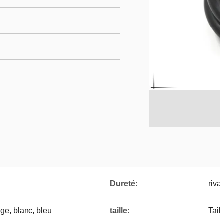
Dureté:
riv
uge, blanc, bleu
taille:
Tai