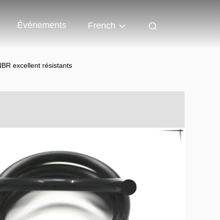
Événements
French
 NBR excellent résistants