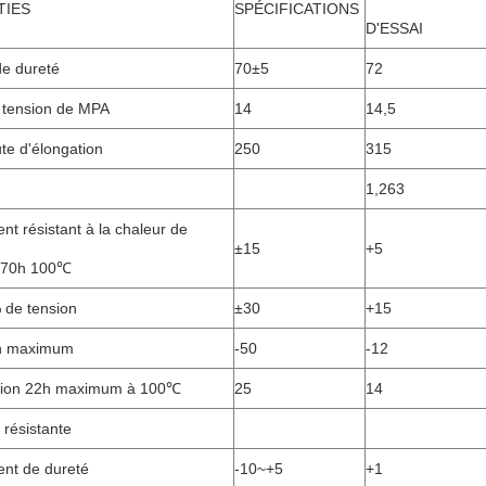
TIES
SPÉCIFICATIONS
D'ESSAI
de dureté
70±5
72
 tension de MPA
14
14,5
te d'élongation
250
315
1,263
t résistant à la chaleur de
±15
+5
e 70h 100℃
 de tension
±30
+15
on maximum
-50
-12
ion 22h maximum à 100℃
25
14
 résistante
nt de dureté
-10~+5
+1