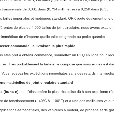
ors du diamètre de 0,094 dans (2,38 millimètres) à 26,5 dans (67.31c
n transversale de 0,031 dans (0,794 millimètres) à 0,250 dans (6.35m
s tailles impériales et métriques standard, ORK porte également une gr
fférentes de plus de 4 000 tailles de joint circulaire, nous avons exa
on immédiate de n'importe quelle taille en grande ou petite quantité.
passer commande, la livraison la plus rapide
s êtes prêt à obtenir commencé, soumettez un RFQ en ligne pour recev
eures. Très probablement la taille et le composé que vous exigez est dan
s. Vous recevez les expéditions immédiates sans des retards intermédi
ons matérielles de joint circulaire standard
les (buna-n)
sont l'élastomère le plus très utilisé dû à son excellente 
e de fonctionnement (- 40°C à +100°F) et à une des meilleures valeur
pplications aérospatiales, des véhicules à moteur, de propane et de 