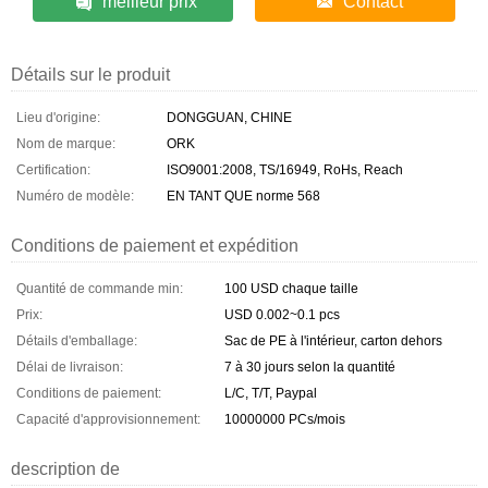
meilleur prix
Contact
Détails sur le produit
Lieu d'origine:
DONGGUAN, CHINE
Nom de marque:
ORK
Certification:
ISO9001:2008, TS/16949, RoHs, Reach
Numéro de modèle:
EN TANT QUE norme 568
Conditions de paiement et expédition
Quantité de commande min:
100 USD chaque taille
Prix:
USD 0.002~0.1 pcs
Détails d'emballage:
Sac de PE à l'intérieur, carton dehors
Délai de livraison:
7 à 30 jours selon la quantité
Conditions de paiement:
L/C, T/T, Paypal
Capacité d'approvisionnement:
10000000 PCs/mois
description de