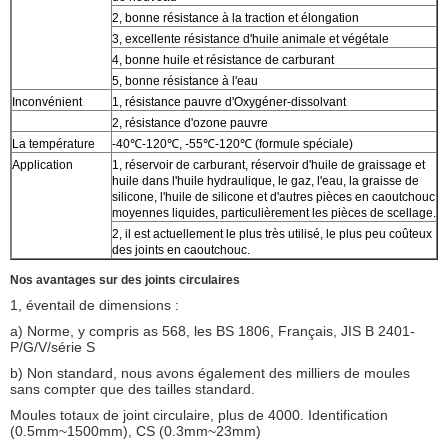
2, bonne résistance à la traction et élongation
3, excellente résistance d'huile animale et végétale
4, bonne huile et résistance de carburant
5, bonne résistance à l'eau
Inconvénient
1, résistance pauvre d'Oxygéner-dissolvant
2, résistance d'ozone pauvre
La température
-40℃-120℃, -55℃-120℃ (formule spéciale)
Application
1, réservoir de carburant, réservoir d'huile de graissage et
huile dans l'huile hydraulique, le gaz, l'eau, la graisse de
silicone, l'huile de silicone et d'autres pièces en caoutchouc
moyennes liquides, particulièrement les pièces de scellage.
2, il est actuellement le plus très utilisé, le plus peu coûteux
des joints en caoutchouc.
Nos avantages sur des joints circulaires
1, éventail de dimensions :
a) Norme, y compris as 568, les BS 1806, Français, JIS B 2401-
P/G/V/série S
b) Non standard, nous avons également des milliers de moules
sans compter que des tailles standard.
Moules totaux de joint circulaire, plus de 4000. Identification
(0.5mm~1500mm), CS (0.3mm~23mm)