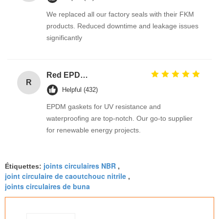
We replaced all our factory seals with their FKM
products. Reduced downtime and leakage issues
significantly
Red EPDM Automotive Rubber Seals with Excellent Abrasion Resistance and Tensile Strength Hydraulic Cylinder Seal
R
Helpful (432)
EPDM gaskets for UV resistance and
waterproofing are top-notch. Our go-to supplier
for renewable energy projects.
joints circulaires NBR
Étiquettes:
,
joint circulaire de caoutchouc nitrile
,
joints circulaires de buna