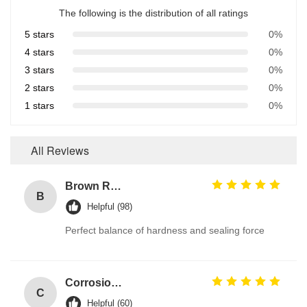
The following is the distribution of all ratings
5 stars
0%
4 stars
0%
3 stars
0%
2 stars
0%
1 stars
0%
All Reviews
Brown Reddish FPM 90A High Pressure Resistance FKM O Ring Hydraulic Seals Manufacturer
B
Helpful (98)
Perfect balance of hardness and sealing force
Corrosion Resistant Fkm O Ring
C
Helpful (60)