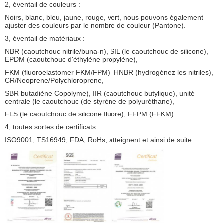
2, éventail de couleurs :
Noirs, blanc, bleu, jaune, rouge, vert, nous pouvons également
ajuster des couleurs par le nombre de couleur (Pantone).
3, éventail de matériaux :
NBR (caoutchouc nitrile/buna-n), SIL (le caoutchouc de silicone),
EPDM (caoutchouc d'éthylène propylène),
FKM (fluoroelastomer FKM/FPM), HNBR (hydrogénez les nitriles),
CR/Neoprene/Polychloroprene,
SBR butadiène Copolyme), IIR (caoutchouc butylique), unité
centrale (le caoutchouc (de styrène de polyuréthane),
FLS (le caoutchouc de silicone fluoré), FFPM (FFKM).
4, toutes sortes de certificats :
ISO9001, TS16949, FDA, RoHs, atteignent et ainsi de suite.