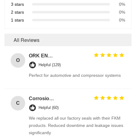
3 stars
0%
2 stars
0%
1 stars
0%
All Reviews
ORK EN549 Compliant Rubber O Ring Seals for Gas Valves and Appliances
O
Helpful (129)
Perfect for automotive and compressor systems
Corrosion Resistant Fkm O Ring
C
Helpful (60)
We replaced all our factory seals with their FKM
products. Reduced downtime and leakage issues
significantly