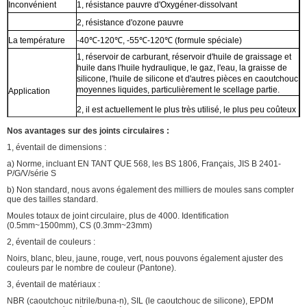
Inconvénient
1, résistance pauvre d'Oxygéner-dissolvant
2, résistance d'ozone pauvre
La température
-40℃-120℃, -55℃-120℃ (formule spéciale)
1, réservoir de carburant, réservoir d'huile de graissage et
huile dans l'huile hydraulique, le gaz, l'eau, la graisse de
silicone, l'huile de silicone et d'autres pièces en caoutchouc
moyennes liquides, particulièrement le scellage partie.
Application
2, il est actuellement le plus très utilisé, le plus peu coûteux
des joints en caoutchouc.
Nos avantages sur des joints circulaires :
1, éventail de dimensions :
a) Norme, incluant EN TANT QUE 568, les BS 1806, Français, JIS B 2401-
P/G/V/série S
b) Non standard, nous avons également des milliers de moules sans compter
que des tailles standard.
Moules totaux de joint circulaire, plus de 4000. Identification
(0.5mm~1500mm), CS (0.3mm~23mm)
2, éventail de couleurs :
Noirs, blanc, bleu, jaune, rouge, vert, nous pouvons également ajuster des
couleurs par le nombre de couleur (Pantone).
3, éventail de matériaux :
NBR (caoutchouc nitrile/buna-n), SIL (le caoutchouc de silicone), EPDM