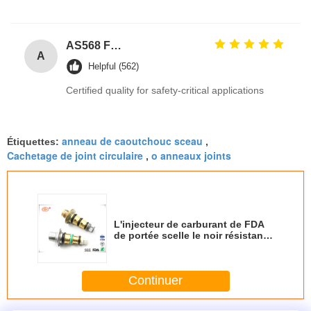
AS568 Fpm Ffkm Nbr Fkm Epdm Silicone Perfluoroelastomer Hnbr EN549 Rubber O ring 1mm Seals
A
Helpful (562)
Certified quality for safety-critical applications
anneau de caoutchouc sceau
Étiquettes:
,
Cachetage de joint circulaire
o anneaux joints
,
L'injecteur de carburant de FDA
de portée scelle le noir résistant
de carburant et de pétrole de
caoutchouc nitrile de NBR
Continuer