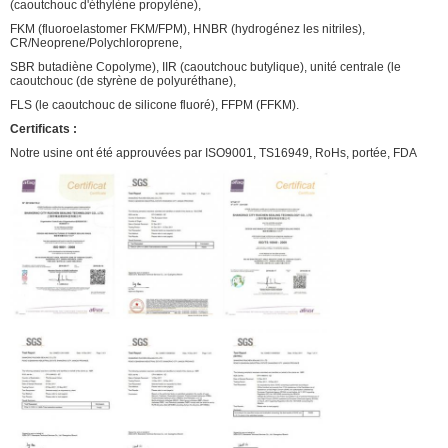
(caoutchouc d'éthylène propylène),
FKM (fluoroelastomer FKM/FPM), HNBR (hydrogénez les nitriles),
CR/Neoprene/Polychloroprene,
SBR butadiène Copolyme), IIR (caoutchouc butylique), unité centrale (le
caoutchouc (de styrène de polyuréthane),
FLS (le caoutchouc de silicone fluoré), FFPM (FFKM).
Certificats :
Notre usine ont été approuvées par ISO9001, TS16949, RoHs, portée, FDA