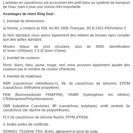
L'anneau en caoutchouc est accessoire très petit dans un système de transport
de l'eau, mais il joue une cloison très importante.
Avantages de notre Ring Seal :
1, éventail de dimensions :
a) Norme, y compris as 568, les BS 1806, Français, JIS B 2401-P/G/V/série S
b) Non standard, nous avons également des milliers de moules sans compter
que des tailles standard.
Moules totaux de joint circulaire, plus de 4000. Identification
(0.5mm~1500mm), CS (0.3mm~23mm)
2, éventail de couleurs :
Noirs, blanc, bleu, jaune, rouge, vert, nous pouvons également ajuster des
couleurs par le nombre de couleur (Pantone).
3, éventail de matériaux :
NBR (caoutchouc nitrile/buna-n), SIL (le caoutchouc de silicone), EPDM
(caoutchouc d'éthylène propylène),
FKM (fluoroelastomer FKM/FPM), HNBR (hydrogénez les nitriles),
CR/Neoprene/Polychloroprene,
SBR butadiène Copolyme), IIR (caoutchouc butylique), unité centrale (le
caoutchouc (de styrène de polyuréthane),
FLS (le caoutchouc de silicone fluoré), FFPM (FFKM).
4, toutes sortes de certificats :
ISO9001, TS16949, FDA, RoHs, atteignent et ainsi de suite.