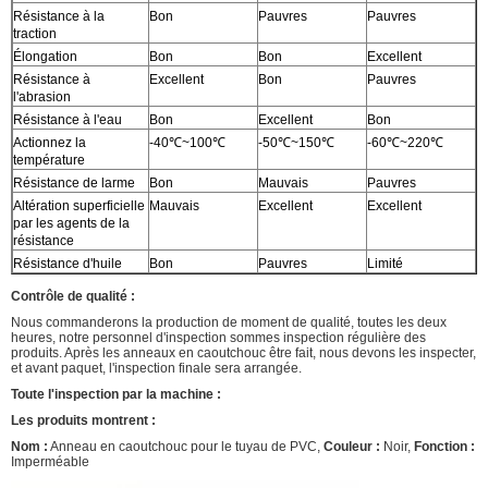
Résistance à la
Bon
Pauvres
Pauvres
traction
Élongation
Bon
Bon
Excellent
Résistance à
Excellent
Bon
Pauvres
l'abrasion
Résistance à l'eau
Bon
Excellent
Bon
Actionnez la
-40℃~100℃
-50℃~150℃
-60℃~220℃
température
Résistance de larme
Bon
Mauvais
Pauvres
Altération superficielle
Mauvais
Excellent
Excellent
par les agents de la
résistance
Résistance d'huile
Bon
Pauvres
Limité
Contrôle de qualité :
Nous commanderons la production de moment de qualité, toutes les deux
heures, notre personnel d'inspection sommes inspection régulière des
produits. Après les anneaux en caoutchouc être fait, nous devons les inspecter,
et avant paquet, l'inspection finale sera arrangée.
Toute l'inspection par la machine :
Les produits montrent :
Nom :
Anneau en caoutchouc pour le tuyau de PVC,
Couleur :
Noir,
Fonction :
Imperméable