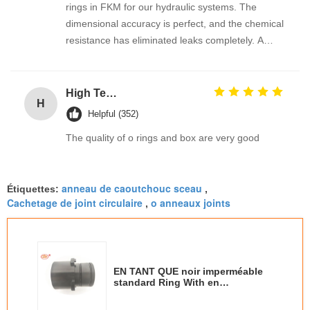
rings in FKM for our hydraulic systems. The
dimensional accuracy is perfect, and the chemical
resistance has eliminated leaks completely. A
reliable industrial supplier
High Temp Silicone Metric Custom O Ring Seals Assortment Kit High Durable oring kits Manufacturer
H
Helpful (352)
The quality of o rings and box are very good
anneau de caoutchouc sceau
Étiquettes:
,
Cachetage de joint circulaire
o anneaux joints
,
EN TANT QUE noir imperméable
standard Ring With en
caoutchouc FDA de tuyau de
PVC 568 conforme