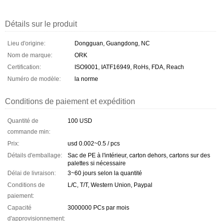
Détails sur le produit
Lieu d'origine:
Dongguan, Guangdong, NC
Nom de marque:
ORK
Certification:
ISO9001, IATF16949, RoHs, FDA, Reach
Numéro de modèle:
la norme
Conditions de paiement et expédition
Quantité de
100 USD
commande min:
Prix:
usd 0.002~0.5 / pcs
Détails d'emballage:
Sac de PE à l'intérieur, carton dehors, cartons sur des
palettes si nécessaire
Délai de livraison:
3~60 jours selon la quantité
Conditions de
L/C, T/T, Western Union, Paypal
paiement:
Capacité
3000000 PCs par mois
d'approvisionnement: