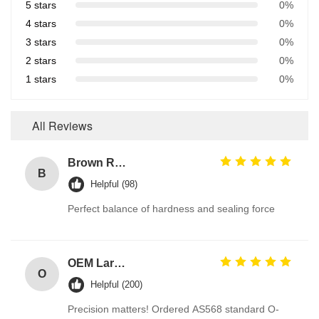
5 stars
0%
4 stars
0%
3 stars
0%
2 stars
0%
1 stars
0%
All Reviews
Brown Reddish FPM 90A High Pressure Resistance FKM O Ring Hydraulic Seals Manufacturer
B
Helpful (98)
Perfect balance of hardness and sealing force
OEM Large Sizes Metric Inch Oring
O
Helpful (200)
Precision matters! Ordered AS568 standard O-