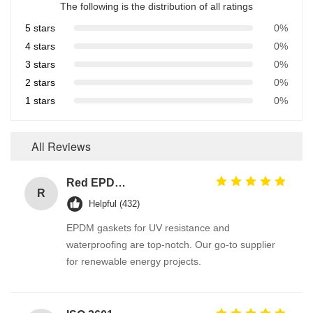
The following is the distribution of all ratings
5 stars
0%
4 stars
0%
3 stars
0%
2 stars
0%
1 stars
0%
All Reviews
Red EPDM Automotive Rubber Seals with Excellent Abrasion Resistance and Tensile Strength Hydraulic Cylinder Seal
R
Helpful (432)
EPDM gaskets for UV resistance and
waterproofing are top-notch. Our go-to supplier
for renewable energy projects.