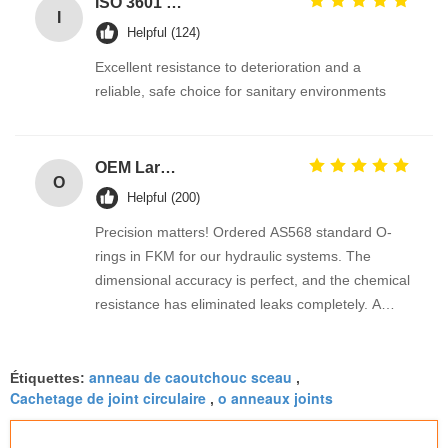
ISO 3601 Excellent Weathering Resistance EPDM Rubber O Rings Seals for Industrial Applications
I
Helpful (124)
Excellent resistance to deterioration and a
reliable, safe choice for sanitary environments
OEM Large Sizes Metric Inch Oring
O
Helpful (200)
Precision matters! Ordered AS568 standard O-
rings in FKM for our hydraulic systems. The
dimensional accuracy is perfect, and the chemical
resistance has eliminated leaks completely. A
reliable industrial supplier
anneau de caoutchouc sceau
Étiquettes:
,
Cachetage de joint circulaire
o anneaux joints
,