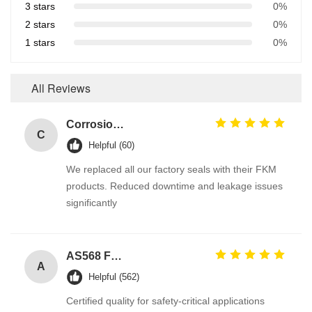
3 stars
0%
2 stars
0%
1 stars
0%
All Reviews
Corrosion Resistant Fkm O Ring
C
Helpful (60)
We replaced all our factory seals with their FKM
products. Reduced downtime and leakage issues
significantly
AS568 Fpm Ffkm Nbr Fkm Epdm Silicone Perfluoroelastomer Hnbr EN549 Rubber O ring 1mm Seals
A
Helpful (562)
Certified quality for safety-critical applications