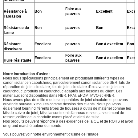
Foire aux
Résistance à
Bon
Excellent
Excell
pauvres
l'abrasion
Résistance de
Bon
pauvres
Bon
Excell
larme
Résistant
Excellent
pauvres
Bon à excellent
Bon
dissolvant
Foire aux
Excellent
Bon à excellent
Excell
Huile résistante
pauvres
Notre introduction d'usine :
Nous nous spécialisons principalement en produisant différents types de
canon isolant en caoutchouc, particulièrement canon isolant de SBR. kits de
réparation de joint circulaire, kits de joint circulaire d'excavatrice, joint en
caoutchouc, produits en caoutchouc adaptés aux besoins du client. Les
matériaux sont disponibles dans NBR, FKM, EPDM, MVQ et HNBR.
Nous avons plus de mille moules disponibles de joint circulaire et pouvons
ouvrir de nouveaux moules comme dessins des clients. Nous pouvons
également fournir différents types de trousses à outils de matériel comme les
kits de cuivre de joint, kits d'assortiment d'anneau ressort, assortiment de
ressort, collier de la conduite avons placé et ainsi de suite.
Nos produits peuvent répondre à des exigences de la CE et de ROHS et avoir
un grand marché autour du monde.
Vous pouvez voir notre environnement d'usine de l'image