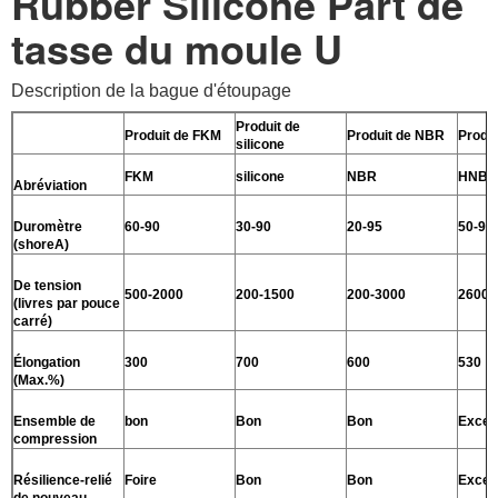
Rubber Silicone Part de
tasse du moule U
Description de la bague d'étoupage
Produit de
Produit de FKM
Produit de NBR
Produ
silicone
FKM
silicone
NBR
HNBR
Abréviation
Duromètre
60-90
30-90
20-95
50-90
(shoreA)
De tension
500-2000
200-1500
200-3000
2600
(livres par pouce
carré)
Élongation
300
700
600
530
(Max.%)
Ensemble de
bon
Bon
Bon
Excell
compression
Résilience-relié
Foire
Bon
Bon
Excell
de nouveau