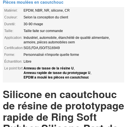
Pièces moulées en caoutchouc
Matériel:
EPDM, NBR, NR, silicone, CR
Couleur:
Selon la conception du client
Dureté:
30-90 rivage
Taille:
Taille faite sur commande
Application:
Industriel, automobile, étanchéité de qualité alimentaire,
armoire, pièces automobiles oem
Certification:
SGS,FDA,ISO/TS16949
Forme:
Personnalisé n'importe quelle forme
Échantillon:
Libre
Anneau de tasse de la résine U
Le point fort:
,
Anneau rapide de tasse du prototypage U
,
EPDM a moulé les pièces en caoutchouc
Silicone en caoutchouc
de résine de prototypage
rapide de Ring Soft