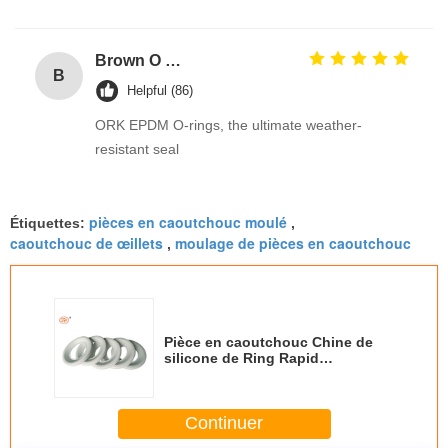
Brown O Ring epdm Durable Material For Automotive Efficiency And Performance
B
Helpful (86)
ORK EPDM O-rings, the ultimate weather-
resistant seal
pièces en caoutchouc moulé
Étiquettes:
,
caoutchouc de œillets
moulage de pièces en caoutchouc
,
Pièce en caoutchouc Chine de
silicone de Ring Rapid
Prototyping Resin Soft de tasse
du moule U
Continuer