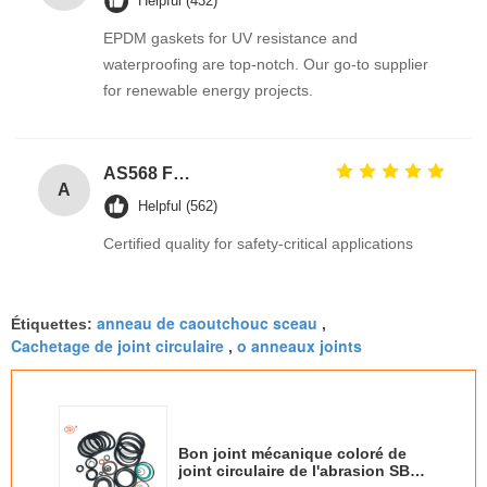
Helpful (432)
EPDM gaskets for UV resistance and
waterproofing are top-notch. Our go-to supplier
for renewable energy projects.
AS568 Fpm Ffkm Nbr Fkm Epdm Silicone Perfluoroelastomer Hnbr EN549 Rubber O ring 1mm Seals
A
Helpful (562)
Certified quality for safety-critical applications
anneau de caoutchouc sceau
Étiquettes:
,
Cachetage de joint circulaire
o anneaux joints
,
Bon joint mécanique coloré de
joint circulaire de l'abrasion SBR