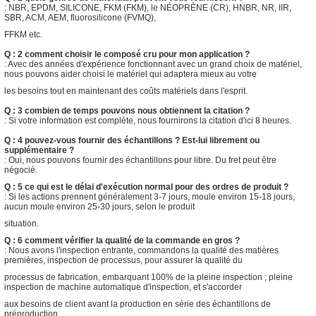
: NBR, EPDM, SILICONE, FKM (FKM), le NÉOPRÈNE (CR), HNBR, NR, IIR,
SBR, ACM, AEM, fluorosilicone (FVMQ),
FFKM etc.
Q : 2 comment choisir le composé cru pour mon application ?
: Avec des années d'expérience fonctionnant avec un grand choix de matériel,
nous pouvons aider choisi le matériel qui adaptera mieux au votre
les besoins tout en maintenant des coûts matériels dans l'esprit.
Q : 3 combien de temps pouvons nous obtiennent la citation ?
: Si votre information est complète, nous fournirons la citation d'ici 8 heures.
Q : 4 pouvez-vous fournir des échantillons ? Est-lui librement ou
supplémentaire ?
: Oui, nous pouvons fournir des échantillons pour libre. Du fret peut être
négocié.
Q : 5 ce qui est le délai d'exécution normal pour des ordres de produit ?
: Si les actions prennent généralement 3-7 jours, moule environ 15-18 jours,
aucun moule environ 25-30 jours, selon le produit
situation.
Q : 6 comment vérifier la qualité de la commande en gros ?
: Nous avons l'inspection entrante, commandons la qualité des matières
premières, inspection de processus, pour assurer la qualité du
processus de fabrication, embarquant 100% de la pleine inspection ; pleine
inspection de machine automatique d'inspection, et s'accorder
aux besoins de client avant la production en série des échantillons de
préproduction.