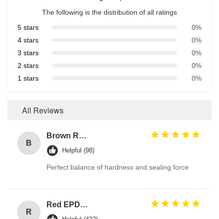
The following is the distribution of all ratings
5 stars
0%
4 stars
0%
3 stars
0%
2 stars
0%
1 stars
0%
All Reviews
Brown Reddish FPM 90A High Pressure Resistance FKM O Ring Hydraulic Seals Manufacturer
B
Helpful (98)
Perfect balance of hardness and sealing force
Red EPDM Automotive Rubber Seals with Excellent Abrasion Resistance and Tensile Strength Hydraulic Cylinder Seal
R