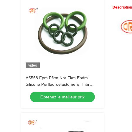
Description
vidéo
AS568 Fpm Ffkm Nbr Fkm Epdm
Silicone Perfluoroélastomère Hnbr
EN549 caoutchouc O anneau
Obtenez le meilleur prix