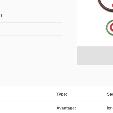
H
Type:
Sec
Avantage:
lon