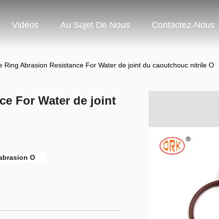
Vidéos
Au Sujet De Nous
Contactez-Nous
 Ring Abrasion Resistance For Water de joint du caoutchouc nitrile O
ce For Water de joint
'abrasion O