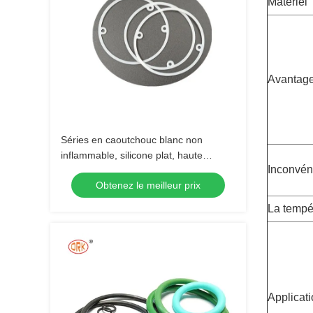
Matériel
Avantag
Séries en caoutchouc blanc non
inflammable, silicone plat, haute
Inconvén
pression O, taille sur mesure
Obtenez le meilleur prix
La tempé
Applicat