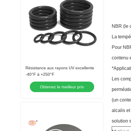
NBR (le c
La tempé
Pour NBR
contenu e
Résistance aux rayons UV excellente
*Applicat
-40°F à +250°F
Les compo
Obtenez le meilleur prix
perméati
(un conte
alcalis et
solution 