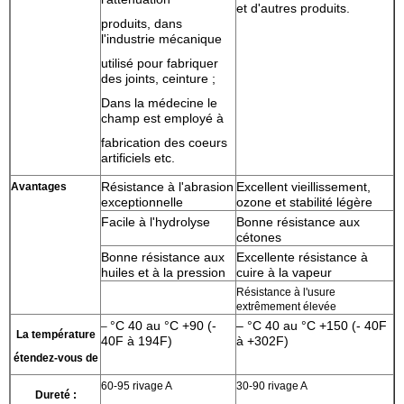
et d'autres produits.
produits, dans
l'industrie mécanique
utilisé pour fabriquer
des joints, ceinture ;
Dans la médecine le
champ est employé à
fabrication des coeurs
artificiels etc.
Résistance à l'abrasion
Excellent vieillissement,
Avantages
exceptionnelle
ozone et stabilité légère
Facile à l'hydrolyse
Bonne résistance aux
cétones
Bonne résistance aux
Excellente résistance à
huiles et à la pression
cuire à la vapeur
Résistance à l'usure
extrêmement élevée
°C 40 au °C +90 (-
– °C 40 au °C +150 (- 40F
–
La température
40F à 194F)
à +302F)
étendez-vous de
60-95 rivage A
30-90 rivage A
Dureté :