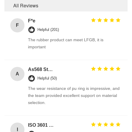
All Reviews
F*e
F
Helpful (201)
The rubber product can meet LFGB, it is
important
As568 Standard PU Polyurethane O Ring
A
Helpful (50)
The wear resistance of pu ring is impressive, and
the team provided excellent support on material
selection.
ISO 3601 Excellent Weathering Resistance EPDM Rubber O Rings Seals for Industrial Applications
I