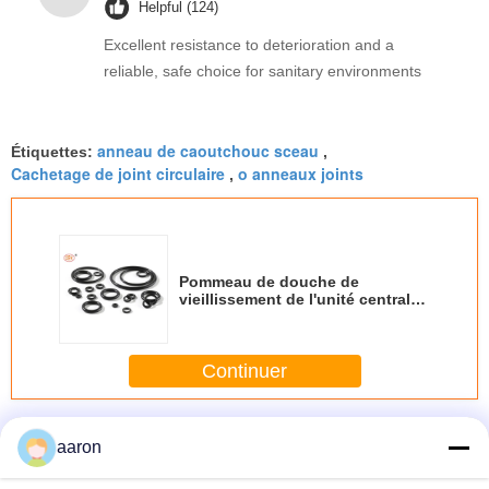
Helpful (124)
Excellent resistance to deterioration and a
reliable, safe choice for sanitary environments
anneau de caoutchouc sceau
Étiquettes:
,
Cachetage de joint circulaire
o anneaux joints
,
Pommeau de douche de
vieillissement de l'unité centrale
O Ring Seals Polyurethane
Rubber For de résistance
Continuer
Joints d'anneau o
Plus
aaron