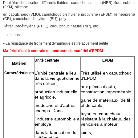
Peut être choisi selon différents fluides : caoutchouc nitrile (NBR), fluororubber
(FKM), silicone
en caoutchouc (VMQ), caoutchouc d'éthylène propylène (EPDM), le néoprène
(CR), caoutchouc butylique (BU), poly
Tétrafluoroéthylène (PTFE), caoutchouc naturel (NR), etc.
--coût bas
--La résistance de frottement dynamique est relativement petite
Matériel d'unité centrale et contraste de matériel d'EPDM
Unité centrale
EPDM
Matériel
L'unité centrale a lieu
Très utilisé en caoutchouc
Caractéristiques
dans la vie quotidienne
d'EPDM
très utilisée,
aux pièces d'auto,
production industrielle
construction imperméable
et agricole,
gaine de matériaux, de fil
médecine et d'autres
et de câble,
champs. Dans
tuyau en caoutchouc
l'industrie automobile a
résistant à la chaleur, des
employé
véhicules à moteur
dans la fabrication de
joints,
l'atténuation