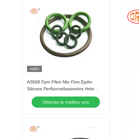
vidéo
AS568 Fpm Ffkm Nbr Fkm Epdm
Silicone Perfluoroélastomère Hnbr
EN549 caoutchouc O anneau
Obtenez le meilleur prix