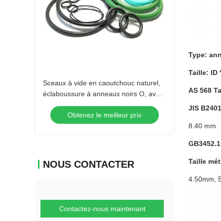
Type: an
Taille: ID
Sceaux à vide en caoutchouc naturel,
AS 568 Ta
éclaboussure à anneaux noirs O, avec
différentes tailles de compression
JIS B2401
Obtenez le meilleur prix
8.40 mm
GB3452.1 
Taille mé
NOUS CONTACTER
4.50mm, 5
Contactez-nous maintenant