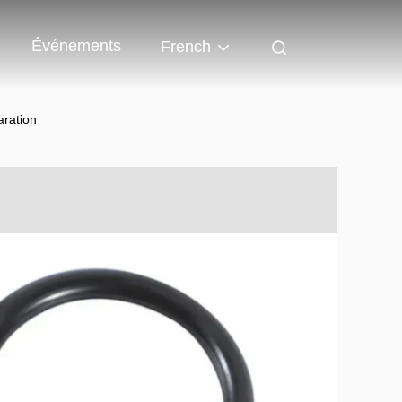
Événements
French
aration