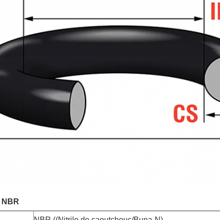
u NBR
NBR ((Nitrile de caoutchouc/Buna-N)