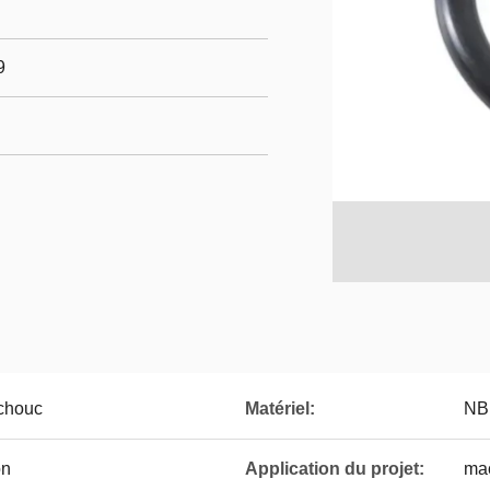
9
tchouc
Matériel:
NB
on
Application du projet:
mac