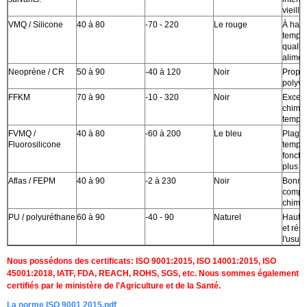
vieill
VMQ / Silicone
40 à 80
-70 - 220
Le rouge
À haut
tempér
qualit
alimen
Neoprène / CR
50 à 90
-40 à 120
Noir
Propri
polyva
FFKM
70 à 90
-10 - 320
Noir
Excell
chimiq
tempér
FVMQ /
40 à 80
-60 à 200
Le bleu
Plage
Fluorosilicone
tempér
foncti
plus l
Aflas / FEPM
40 à 90
-2 à 230
Noir
Bonne
compat
chimi
PU / polyuréthane
60 à 90
-40 - 90
Naturel
Haute 
et rés
l'usure
Nous possédons des certificats: ISO 9001:2015, ISO 14001:2015, ISO
45001:2018, IATF, FDA, REACH, ROHS, SGS, etc. Nous sommes également
certifiés par le ministère de l'Agriculture et de la Santé.
La norme ISO 9001 2015.pdf