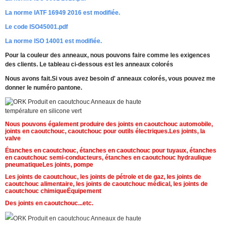
La norme IATF 16949 2016 est modifiée.
Le code ISO45001.pdf
La norme ISO 14001 est modifiée.
Pour la couleur des anneaux, nous pouvons faire comme les exigences
des clients. Le tableau ci-dessous est les anneaux colorés
Nous avons fait.
Si vous avez besoin d' anneaux colorés, vous pouvez me
donner le numéro pantone.
Nous pouvons également produire des joints en caoutchouc automobile,
Laisser un message
joints en caoutchouc, caoutchouc pour outils électriques.
Les joints, la
valve
Nous vous rappellerons bientôt!
Étanches en caoutchouc, étanches en caoutchouc pour tuyaux, étanches
en caoutchouc semi-conducteurs, étanches en caoutchouc hydraulique
pneumatique
Les joints, pompe
Les joints de caoutchouc, les joints de pétrole et de gaz, les joints de
caoutchouc alimentaire, les joints de caoutchouc médical, les joints de
caoutchouc chimique
Équipement
Des joints en caoutchouc...etc.