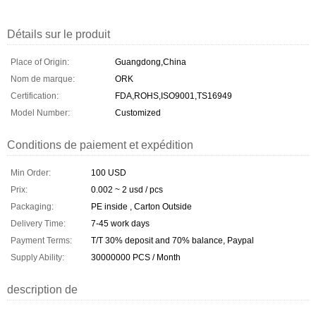
Détails sur le produit
Place of Origin:
Guangdong,China
Nom de marque:
ORK
Certification:
FDA,ROHS,ISO9001,TS16949
Model Number:
Customized
Conditions de paiement et expédition
Min Order:
100 USD
Prix:
0.002 ~ 2 usd / pcs
Packaging:
PE inside , Carton Outside
Delivery Time:
7-45 work days
Payment Terms:
T/T 30% deposit and 70% balance, Paypal
Supply Ability:
30000000 PCS / Month
description de