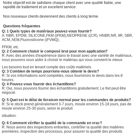
Notre objectif est de satisfaire chaque client avec une qualité fiable, une
rapidité de traitement et un excellent service.
Nos nouveaux clients deviennent des clients à long terme.
Questions fréquentes
Q: 1 Quels types de matériaux pouvez-vous fournir?
A: NBR, EPDM, SILICONE,FKM ((FKM),NEOPRENE ((CR), HNBR,NR, IIR, SBR,
ACM, AEM,Fluorosilicone ((FVMQ),
FFKM, etc.
Q: 2 Comment choisir le composé brut pour mon application?
R: Avec des années d'expérience dans le travail avec une variété de matériaux,
nous pouvons vous aider à choisir le matériau qui vous convient le mieux
Les besoins tout en tenant compte des coûts matériels.
Q: 3 Combien de temps pourrions-nous obtenir le devis?
R: Si vos informations sont complètes, nous fournirons le devis dans les 8
heures.
Q: 4 Pouvez-vous fournir des échantillons?
R: Oui, nous pouvons fournir des échantillons gratuitement. Le fret peut être
négocié.
Q: 5 Quel est le délai de livraison normal pour les commandes de produits?
R: Si le stock prend généralement 3-7 jours, moule environ 15-18 jours, pas de
moule environ 25-30 jours, selon le produit
situation.
Q: 6 Comment vérifier la qualité de la commande en vrac?
R: Nous avons des inspections entrantes, contrôler la qualité des matières
premières, inspection des processus, pour assurer la qualité des produits