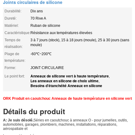
Joints circulaires de silicone
Durabilité:
Dix ans
Dureté:
70 Rive A
Matériel:
Ruban de silicone
Caractéristique:
Résistance aux températures élevées
Temps de
3 à 7 jours (stock), 15 à 18 jours (moule), 25 à 30 jours (sans
moule)
réalisation:
Plage de
-60℃~200℃
température:
Forme:
JOINT CIRCULAIRE
Anneaux de silicone vert à haute température
Le point fort:
,
Les anneaux en silicone de choix ultime
,
Besoins d'étanchéité Anneaux en silicone
ORK Produit en caoutchouc Anneaux de haute température en silicone vert
Détails du produit
A: Je suis désolé.
Séries en caoutchouc à anneaux O - pour jumelles, outils,
automobiles, garages, plombiers, machines, installations, réparations,
aérospatiale et