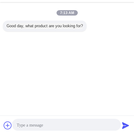
7:13 AM
Rating Snapshot
Good day, what product are you looking for?
The following is the distribution of all ratings
5 stars
0%
4 stars
0%
3 stars
0%
2 stars
0%
1 stars
0%
All Reviews
ORK EN549 Compliant Rubber O Ring Seals for Gas Valves and Appliances
O
Helpful (129)
Perfect for automotive and compressor systems
Bavarder
Demande de