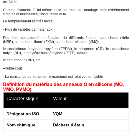
est fiable.
Comme l'anneau O lui-même et la structure de montage sont extrêmement
simples et normalisés, l'installation et la
Le remplacement est très facile.
- Plus de variétés de matériaux
Peut être sélectionné en fonction de différents fluides: caoutchouc nitrile
(NBR), caoutchouc fluoré (FKM), caoutchouc silicone (VMQ),
le caoutchouc éthylenopropylène (EPDM), le néoprène (CR), le caoutchouc
butyle (BU), le polytétrafluoroéthylène (PTFE), naturel
le caoutchouc (NR), etc.
--faible coût
- La résistance au frottement dynamique est relativement faible
Définition du matériau des anneaux O en silicone (MQ,
VMQ, PVMQ)
Caractéristique
Valeur
Désignation ISO
VQM
Nom chimique
Déchets d'étain