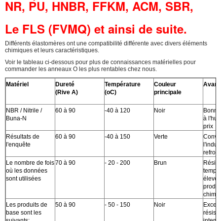
NR, PU, HNBR, FFKM, ACM, SBR,
Le FLS (FVMQ) et ainsi de suite.
Différents élastomères ont une compatibilité différente avec divers éléments
chimiques et leurs caractéristiques.
Voir le tableau ci-dessous pour plus de connaissances matérielles pour
commander les anneaux O les plus rentables chez nous.
Matériel
Dureté
Température
Couleur
Avant
(Rive A)
(oC)
principale
NBR / Nitrile /
60 à 90
-40 à 120
Noir
Bonne 
Buna-N
à l'hui
prix
Résultats de
60 à 90
-40 à 150
Verte
Convie
l'enquête
l'indus
refroi
Le nombre de fois
70 à 90
- 20 - 200
Brun
Résist
où les données
tempér
sont utilisées
élevée
produi
chimi
Les produits de
50 à 90
- 50 - 150
Noir
Excell
base sont les
résist
suivants:
intemp