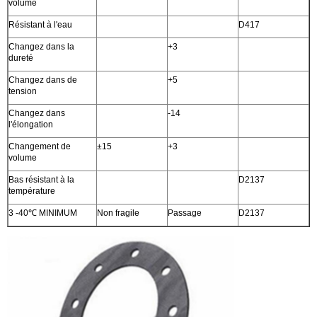
volume
Résistant à l'eau
D417
Changez dans la
+3
dureté
Changez dans de
+5
tension
Changez dans
-14
l'élongation
Changement de
±15
+3
volume
Bas résistant à la
D2137
température
3 -40℃ MINIMUM
Non fragile
Passage
D2137