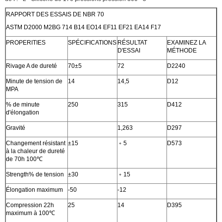
RAPPORT DES ESSAIS DE NBR 70
ASTM D2000 M2BG 714 B14 EO14 EF11 EF21 EA14 F17
PROPERITIES
SPÉCIFICATIONS
RÉSULTAT
EXAMINEZ LA
D'ESSAI
MÉTHODE
Rivage A de dureté
70±5
72
D2240
Minute de tension de
14
14,5
D12
MPA
% de minute
250
315
D412
d'élongation
Gravité
1,263
D297
Changement résistant
±15
﹢5
D573
à la chaleur de dureté
de 70h 100℃
Strength% de tension
±30
﹢15
Élongation maximum
-50
-12
Compression 22h
25
14
D395
maximum à 100℃