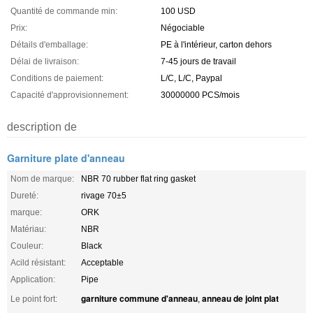
Quantité de commande min:
100 USD
Prix:
Négociable
Détails d'emballage:
PE à l'intérieur, carton dehors
Délai de livraison:
7-45 jours de travail
Conditions de paiement:
L/C, L/C, Paypal
Capacité d'approvisionnement:
30000000 PCS/mois
description de
Garniture plate d'anneau
Nom de marque:
NBR 70 rubber flat ring gasket
Dureté:
rivage 70±5
marque:
ORK
Matériau:
NBR
Couleur:
Black
Acild résistant:
Acceptable
Application:
Pipe
garniture commune d'anneau
anneau de joint plat
Le point fort:
,