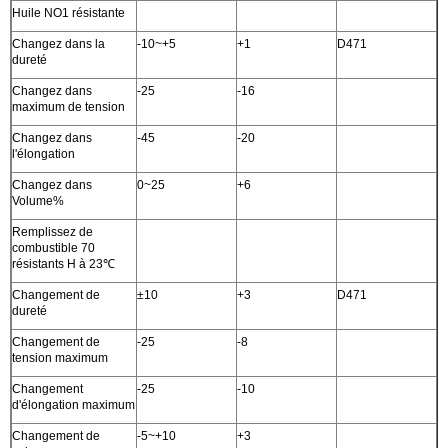
Huile NO1 résistante
Changez dans la
-10~+5
+1
D471
dureté
Changez dans
-25
-16
maximum de tension
Changez dans
-45
-20
l'élongation
Changez dans
0~25
+6
Volume%
Remplissez de
combustible 70
résistants H à 23℃
Changement de
±10
+3
D471
dureté
Changement de
-25
-8
tension maximum
Changement
-25
-10
d'élongation maximum
Changement de
-5~+10
+3