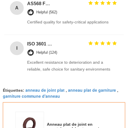
AS568 Fpm Ffkm Nbr Fkm Epdm Silicone Perfluoroelastomer Hnbr EN549 Rubber O ring 1mm Seals
A
Helpful (562)
Certified quality for safety-critical applications
ISO 3601 Excellent Weathering Resistance EPDM Rubber O Rings Seals for Industrial Applications
I
Helpful (124)
Excellent resistance to deterioration and a
reliable, safe choice for sanitary environments
anneau de joint plat
anneau plat de garniture
Étiquettes:
,
,
garniture commune d'anneau
Anneau plat de joint en