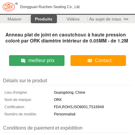
Dongguan Ruichen Sealing Co., Ltd.
Maison
Produits
Vidéos
Au sujet de nous
>>
Anneau plat de joint en caoutchouc à haute pression
coloré par ORK diamètre intérieur de 0.05MM - de 1.2M
meilleur prix
Contact
Détails sur le produit
Lieu d'origine:
Guangdong, Chine
Nom de marque:
ORK
Certification:
FDA,ROHS,ISO9001,TS16949
Numéro de modèle:
Personnalisé
Conditions de paiement et expédition