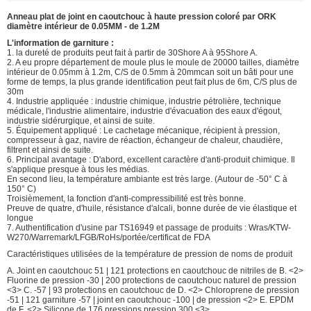
Anneau plat de joint en caoutchouc à haute pression coloré par ORK
diamètre intérieur de 0.05MM - de 1.2M
L'information de garniture :
1. la dureté de produits peut fait à partir de 30Shore A à 95Shore A.
2. A eu propre département de moule plus le moule de 20000 tailles, diamètre
intérieur de 0.05mm à 1.2m, C/S de 0.5mm à 20mmcan soit un bâti pour une
forme de temps, la plus grande identification peut fait plus de 6m, C/S plus de
30m
4. Industrie appliquée : industrie chimique, industrie pétrolière, technique
médicale, l'industrie alimentaire, industrie d'évacuation des eaux d'égout,
industrie sidérurgique, et ainsi de suite.
5. Équipement appliqué : Le cachetage mécanique, récipient à pression,
compresseur à gaz, navire de réaction, échangeur de chaleur, chaudière,
filtrent et ainsi de suite.
6. Principal avantage : D'abord, excellent caractère d'anti-produit chimique. Il
s'applique presque à tous les médias.
En second lieu, la température ambiante est très large. (Autour de -50° C à
150° C)
Troisièmement, la fonction d'anti-compressibilité est très bonne.
Preuve de quatre, d'huile, résistance d'alcali, bonne durée de vie élastique et
longue
7. Authentification d'usine par TS16949 et passage de produits : Wras/KTW-
W270/Warremark/LFGB/RoHs/portée/certificat de FDA
Caractéristiques utilisées de la température de pression de noms de produit
A. Joint en caoutchouc 51 | 121 protections en caoutchouc de nitriles de B. <2>
Fluorine de pression -30 | 200 protections de caoutchouc naturel de pression
<3> C. -57 | 93 protections en caoutchouc de D. <2> Chloroprene de pression
-51 | 121 garniture -57 | joint en caoutchouc -100 | de pression <2> E. EPDM
de F. <2> Silicone de 176 pressions pression 300 <3>