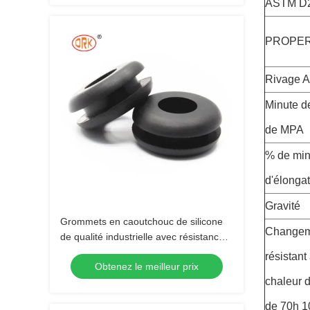
ASTM D2
PROPER
Rivage A
Minute d
de MPA
% de min
d'élonga
Gravité
Grommets en caoutchouc de silicone
Changem
de qualité industrielle avec résistance à
la traction protègent les fils
résistant 
Obtenez le meilleur prix
chaleur 
de 70h 