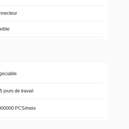
nnecteur
xible
gociable
5 jours de travail
000000 PCS/mois