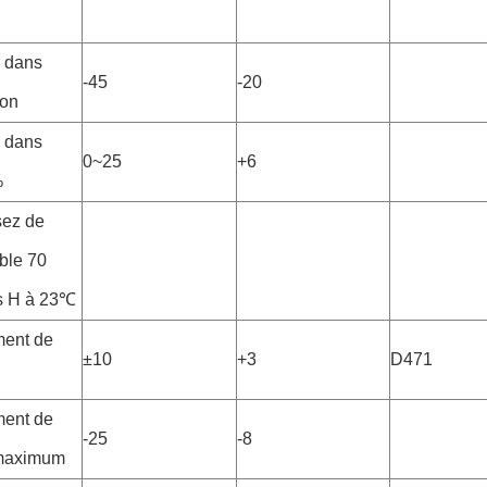
 dans
-45
-20
ion
 dans
0~25
+6
%
sez de
ble 70
ts H à 23℃
ent de
±10
+3
D471
ent de
-25
-8
 maximum