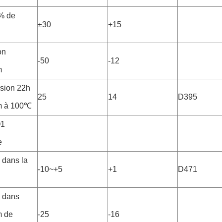
% de
±30
+15
on
-50
-12
m
sion 22h
25
14
D395
 à 100℃
O1
e
dans la
-10~+5
+1
D471
 dans
 de
-25
-16