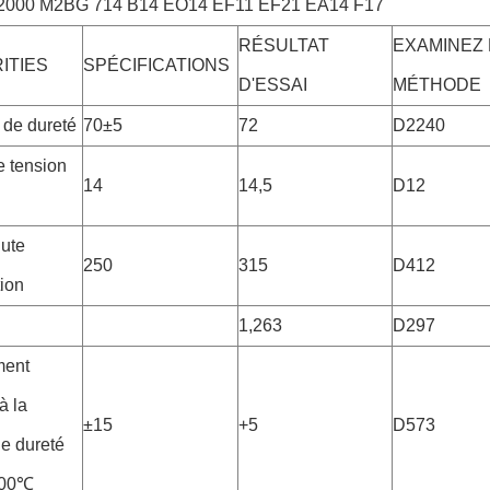
000 M2BG 714 B14 EO14 EF11 EF21 EA14 F17
RÉSULTAT
EXAMINEZ 
ITIES
SPÉCIFICATIONS
D'ESSAI
MÉTHODE
 de dureté
70±5
72
D2240
e tension
14
14,5
D12
ute
250
315
D412
tion
1,263
D297
ent
à la
±15
+5
D573
de dureté
100℃