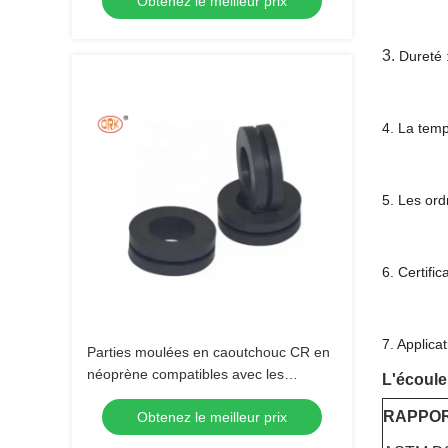
Obtenez le meilleur prix
grommet anneau pour pièces de
rechange automobile
3.
Dureté 
4. La temp
5. Les ord
6. Certifi
7. Applica
Parties moulées en caoutchouc CR en
néoprène compatibles avec les
L'écoule
pompes et les vannes
RAPPOR
Obtenez le meilleur prix