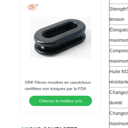
Strength
tension
Élongati
maximu
Compres
maximum
Huile N
résistant
ORK Pièces moulées en caoutchouc
certifiées non toxiques par la FDA
Changez 
Obtenez le meilleur prix
dureté
Changez
maximum