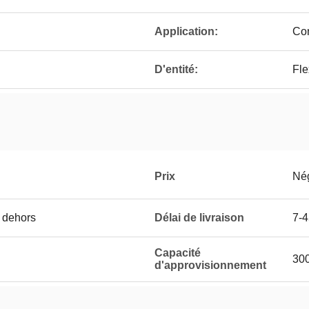
Application:
Co
D'entité:
Fle
Prix
Né
n dehors
Délai de livraison
7-4
Capacité
30
d'approvisionnement