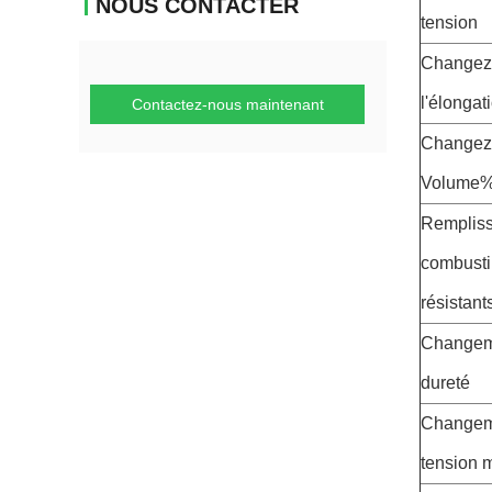
NOUS CONTACTER
tension
Changez
l'élongat
Contactez-nous maintenant
Changez
Volume
Remplis
combusti
résistan
Changem
dureté
Changem
tension