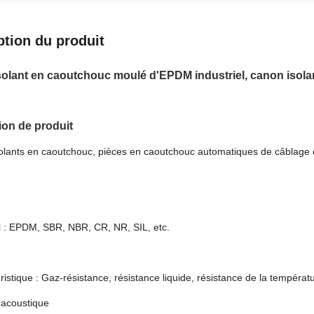
ption du produit
olant en caoutchouc moulé d'EPDM industriel, canon isolan
ion de produit
olants en caoutchouc, pièces en caoutchouc automatiques de câblage 
l : EPDM, SBR, NBR, CR, NR, SIL, etc.
istique : Gaz-résistance, résistance liquide, résistance de la température
 acoustique