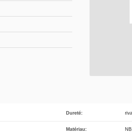
Dureté:
riv
Matériau:
NB