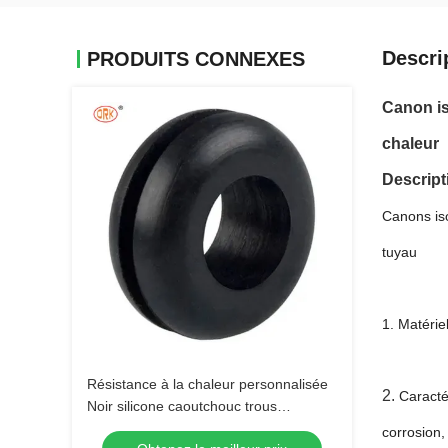
Descri
PRODUITS CONNEXES
Canon is
chaleur
Descript
Canons is
tuyau
1. Matérie
Résistance à la chaleur personnalisée
2.
Caractér
Noir silicone caoutchouc trous
grommets prise / câble en caoutchouc
corrosion,