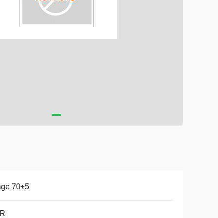
age 70±5
R