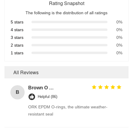
Rating Snapshot
The following is the distribution of all ratings
5 stars
0%
4 stars
0%
3 stars
0%
2 stars
0%
1 stars
0%
All Reviews
Brown O Ring epdm Durable Material For Automotive Efficiency And Performance
B
Helpful (86)
ORK EPDM O-rings, the ultimate weather-
resistant seal