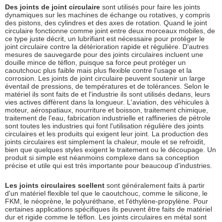
Des joints de joint circulaire
sont utilisés pour faire les joints
dynamiques sur les machines de échange ou rotatives, y compris
des pistons, des cylindres et des axes de rotation. Quand le joint
circulaire fonctionne comme joint entre deux morceaux mobiles, de
ce type juste décrit, un lubrifiant est nécessaire pour protéger le
joint circulaire contre la détérioration rapide et régulière. D'autres
mesures de sauvegarde pour des joints circulaires incluent une
douille mince de téflon, puisque sa force peut protéger un
caoutchouc plus faible mais plus flexible contre l'usage et la
corrosion. Les joints de joint circulaire peuvent soutenir un large
éventail de pressions, de températures et de tolérances. Selon le
matériel ils sont faits de et l'industrie ils sont utilisés dedans, leurs
vies actives diffèrent dans la longueur. L'aviation, des véhicules à
moteur, aérospatiaux, nourriture et boisson, traitement chimique,
traitement de l'eau, fabrication industrielle et raffineries de pétrole
sont toutes les industries qui font l'utilisation régulière des joints
circulaires et les produits qui exigent leur joint. La production des
joints circulaires est simplement la chaleur, moule et se refroidit,
bien que quelques styles exigent le traitement ou le découpage. Un
produit si simple est néanmoins complexe dans sa conception
précise et utile qui est très importante pour beaucoup d'industries.
Les joints circulaires scellent
sont généralement faits à partir
d'un matériel flexible tel que le caoutchouc, comme le silicone, le
FKM, le néoprène, le polyuréthane, et l'éthylène-propylène. Pour
certaines applications spécifiques ils peuvent être faits de matériel
dur et rigide comme le téflon. Les joints circulaires en métal sont