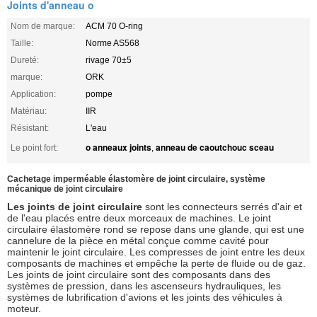
Joints d'anneau o
Nom de marque:
ACM 70 O-ring
Taille:
Norme AS568
Dureté:
rivage 70±5
marque:
ORK
Application:
pompe
Matériau:
IIR
Résistant:
L'eau
o anneaux joints
anneau de caoutchouc sceau
Le point fort:
,
Cachetage imperméable élastomère de joint circulaire, système
mécanique de joint circulaire
Les joints de joint circulaire
sont les connecteurs serrés d'air et
de l'eau placés entre deux morceaux de machines. Le joint
circulaire élastomère rond se repose dans une glande, qui est une
cannelure de la pièce en métal conçue comme cavité pour
maintenir le joint circulaire. Les compresses de joint entre les deux
composants de machines et empêche la perte de fluide ou de gaz.
Les joints de joint circulaire sont des composants dans des
systèmes de pression, dans les ascenseurs hydrauliques, les
systèmes de lubrification d'avions et les joints des véhicules à
moteur.