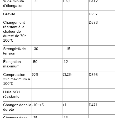
% de minute
D412
100
116,2
d'élongation
Gravité
D297
Changement
D573
résistant à la
chaleur de
dureté de 70h
100℃
Strength% de
±30
﹢15
tension
Élongation
-50
-12
maximum
Compression
D395
60%
53,2%
22h maximum à
100℃
Huile NO1
résistante
Changez dans la
-10~+5
+1
D471
dureté
Changez dans
-25
-16