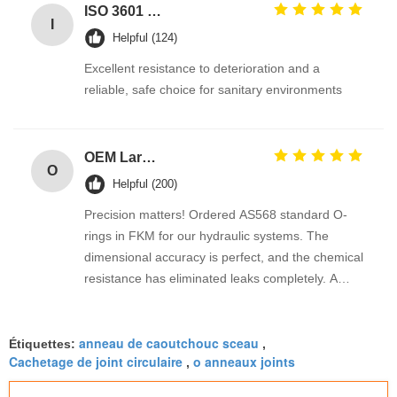
ISO 3601 Excellent Weathering Resistance EPDM Rubber O Rings Seals for Industrial Applications
I
Helpful (124)
Excellent resistance to deterioration and a
reliable, safe choice for sanitary environments
OEM Large Sizes Metric Inch Oring
O
Helpful (200)
Precision matters! Ordered AS568 standard O-
rings in FKM for our hydraulic systems. The
dimensional accuracy is perfect, and the chemical
resistance has eliminated leaks completely. A
reliable industrial supplier
anneau de caoutchouc sceau
Étiquettes:
,
Cachetage de joint circulaire
o anneaux joints
,