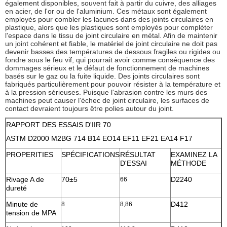
également disponibles, souvent fait à partir du cuivre, des alliages
en acier, de l'or ou de l'aluminium. Ces métaux sont également
employés pour combler les lacunes dans des joints circulaires en
plastique, alors que les plastiques sont employés pour compléter
l'espace dans le tissu de joint circulaire en métal. Afin de maintenir
un joint cohérent et fiable, le matériel de joint circulaire ne doit pas
devenir basses des températures de dessous fragiles ou rigides ou
fondre sous le feu vif, qui pourrait avoir comme conséquence des
dommages sérieux et le défaut de fonctionnement de machines
basés sur le gaz ou la fuite liquide. Des joints circulaires sont
fabriqués particulièrement pour pouvoir résister à la température et
à la pression sérieuses. Puisque l'abrasion contre les murs des
machines peut causer l'échec de joint circulaire, les surfaces de
contact devraient toujours être polies autour du joint.
RAPPORT DES ESSAIS D'IIR 70
ASTM D2000 M2BG 714 B14 EO14 EF11 EF21 EA14 F17
PROPERITIES
SPÉCIFICATIONS
RÉSULTAT
EXAMINEZ LA
D'ESSAI
MÉTHODE
Rivage A de
70±5
D2240
66
dureté
Minute de
D412
8
8,86
tension de MPA