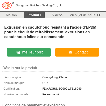
Dongguan Ruichen Sealing Co., Ltd.
Maison
Produits
Vidéos
Au sujet de nous
>>
Extrusion en caoutchouc résistant à l'acide d'EPDM
pour le circuit de refroidissement, extrusions en
caoutchouc faites sur commande
meilleur prix
Contact
Détails sur le produit
Lieu d'origine:
Guangdong, Chine
Nom de marque:
ORK
Certification:
FDA,ROHS,ISO9001,TS16949
Numéro de modèle:
Personnalisé
Conditions de paiement et expédition