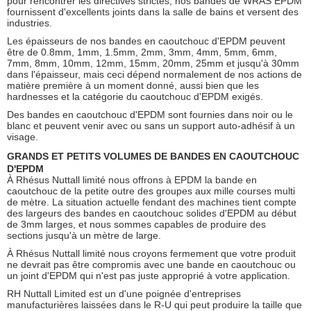
pour rencontrer les directives strictes, nos bandes de WRAS EPDM
fournissent d'excellents joints dans la salle de bains et versent des
industries.
Les épaisseurs de nos bandes en caoutchouc d'EPDM peuvent
être de 0.8mm, 1mm, 1.5mm, 2mm, 3mm, 4mm, 5mm, 6mm,
7mm, 8mm, 10mm, 12mm, 15mm, 20mm, 25mm et jusqu'à 30mm
dans l'épaisseur, mais ceci dépend normalement de nos actions de
matière première à un moment donné, aussi bien que les
hardnesses et la catégorie du caoutchouc d'EPDM exigés.
Des bandes en caoutchouc d'EPDM sont fournies dans noir ou le
blanc et peuvent venir avec ou sans un support auto-adhésif à un
visage.
GRANDS ET PETITS VOLUMES DE BANDES EN CAOUTCHOUC
D'EPDM
À Rhésus Nuttall limité nous offrons à EPDM la bande en
caoutchouc de la petite outre des groupes aux mille courses multi
de mètre. La situation actuelle fendant des machines tient compte
des largeurs des bandes en caoutchouc solides d'EPDM au début
de 3mm larges, et nous sommes capables de produire des
sections jusqu'à un mètre de large.
À Rhésus Nuttall limité nous croyons fermement que votre produit
ne devrait pas être compromis avec une bande en caoutchouc ou
un joint d'EPDM qui n'est pas juste approprié à votre application.
RH Nuttall Limited est un d'une poignée d'entreprises
manufacturières laissées dans le R-U qui peut produire la taille que