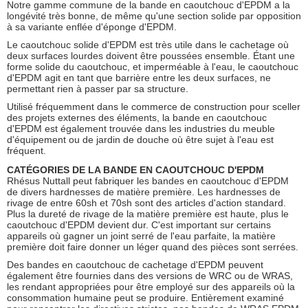
Notre gamme commune de la bande en caoutchouc d'EPDM a la
longévité très bonne, de même qu'une section solide par opposition
à sa variante enflée d'éponge d'EPDM.
Le caoutchouc solide d'EPDM est très utile dans le cachetage où
deux surfaces lourdes doivent être poussées ensemble. Étant une
forme solide du caoutchouc, et imperméable à l'eau, le caoutchouc
d'EPDM agit en tant que barrière entre les deux surfaces, ne
permettant rien à passer par sa structure.
Utilisé fréquemment dans le commerce de construction pour sceller
des projets externes des éléments, la bande en caoutchouc
d'EPDM est également trouvée dans les industries du meuble
d'équipement ou de jardin de douche où être sujet à l'eau est
fréquent.
CATÉGORIES DE LA BANDE EN CAOUTCHOUC D'EPDM
Rhésus Nuttall peut fabriquer les bandes en caoutchouc d'EPDM
de divers hardnesses de matière première. Les hardnesses de
rivage de entre 60sh et 70sh sont des articles d'action standard.
Plus la dureté de rivage de la matière première est haute, plus le
caoutchouc d'EPDM devient dur. C'est important sur certains
appareils où gagner un joint serré de l'eau parfaite, la matière
première doit faire donner un léger quand des pièces sont serrées.
Des bandes en caoutchouc de cachetage d'EPDM peuvent
également être fournies dans des versions de WRC ou de WRAS,
les rendant appropriées pour être employé sur des appareils où la
consommation humaine peut se produire. Entièrement examiné