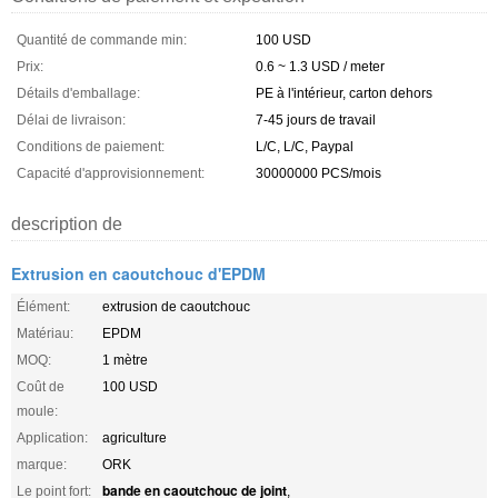
Quantité de commande min:
100 USD
Prix:
0.6 ~ 1.3 USD / meter
Détails d'emballage:
PE à l'intérieur, carton dehors
Délai de livraison:
7-45 jours de travail
Conditions de paiement:
L/C, L/C, Paypal
Capacité d'approvisionnement:
30000000 PCS/mois
description de
Extrusion en caoutchouc d'EPDM
Élément:
extrusion de caoutchouc
Matériau:
EPDM
MOQ:
1 mètre
Coût de
100 USD
moule:
Application:
agriculture
marque:
ORK
bande en caoutchouc de joint
Le point fort:
,