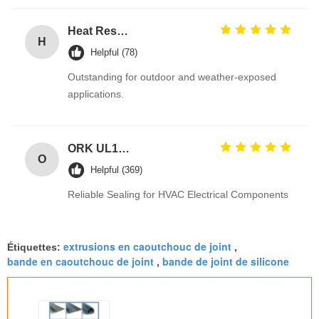
Heat Resistant Black EPDM Rubber O Rings for Gas Valves with Excellent Ozone Resistance for Automotive Tank Seal
H
Helpful (78)
Outstanding for outdoor and weather-exposed
applications.
ORK UL157 High Temperature Industrial Colored Silicone O Rings Suppliers
O
Helpful (369)
Reliable Sealing for HVAC Electrical Components
extrusions en caoutchouc de joint
Étiquettes:
,
bande en caoutchouc de joint
bande de joint de silicone
,