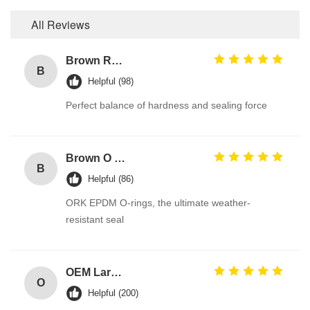
All Reviews
Brown Reddish FPM 90A High Pressure Resistance FKM O Ring Hydraulic Seals Manufacturer
B
Helpful (98)
Perfect balance of hardness and sealing force
Brown O Ring epdm Durable Material For Automotive Efficiency And Performance
B
Helpful (86)
ORK EPDM O-rings, the ultimate weather-
resistant seal
OEM Large Sizes Metric Inch Oring
O
Helpful (200)