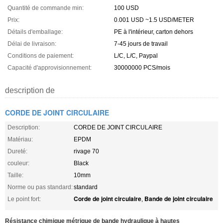
Quantité de commande min:
100 USD
Prix:
0.001 USD ~1.5 USD/METER
Détails d'emballage:
PE à l'intérieur, carton dehors
Délai de livraison:
7-45 jours de travail
Conditions de paiement:
L/C, L/C, Paypal
Capacité d'approvisionnement:
30000000 PCS/mois
description de
CORDE DE JOINT CIRCULAIRE
Description:
CORDE DE JOINT CIRCULAIRE
Matériau:
EPDM
Dureté:
rivage 70
couleur:
Black
Taille:
10mm
Norme ou pas standard:
standard
Corde de joint circulaire
Bande de joint circulaire
Le point fort:
,
Résistance chimique métrique de bande hydraulique à hautes