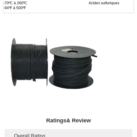
-70ºC à 260ºC
Acides sulfuriques
-94ºF à 500ºF
Ratings& Review
Overall Rating