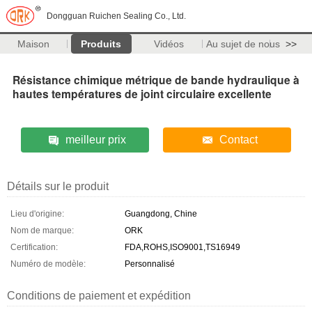
Dongguan Ruichen Sealing Co., Ltd.
Maison
Produits
Vidéos
Au sujet de nous
>>
Résistance chimique métrique de bande hydraulique à
hautes températures de joint circulaire excellente
meilleur prix
Contact
Détails sur le produit
Lieu d'origine:
Guangdong, Chine
Nom de marque:
ORK
Certification:
FDA,ROHS,ISO9001,TS16949
Numéro de modèle:
Personnalisé
Conditions de paiement et expédition