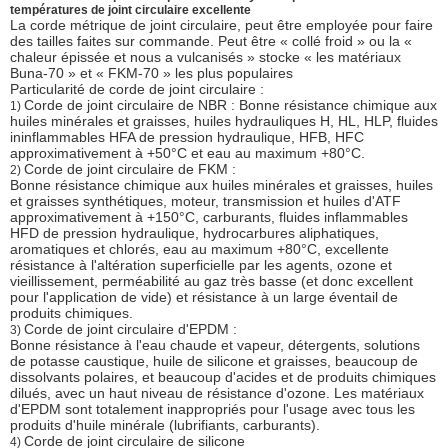
températures de joint circulaire excellente
La corde métrique de joint circulaire, peut être employée pour faire
des tailles faites sur commande. Peut être « collé froid » ou la «
chaleur épissée et nous a vulcanisés » stocke « les matériaux
Buna-70 » et « FKM-70 » les plus populaires
Particularité de corde de joint circulaire :
Corde de joint circulaire de NBR : Bonne résistance chimique aux
1)
huiles minérales et graisses, huiles hydrauliques H, HL, HLP, fluides
ininflammables HFA de pression hydraulique, HFB, HFC
approximativement à +50°C et eau au maximum +80°C.
Corde de joint circulaire de FKM :
2)
Bonne résistance chimique aux huiles minérales et graisses, huiles
et graisses synthétiques, moteur, transmission et huiles d'ATF
approximativement à +150°C, carburants, fluides inflammables
HFD de pression hydraulique, hydrocarbures aliphatiques,
aromatiques et chlorés, eau au maximum +80°C, excellente
résistance à l'altération superficielle par les agents, ozone et
vieillissement, perméabilité au gaz très basse (et donc excellent
pour l'application de vide) et résistance à un large éventail de
produits chimiques.
Corde de joint circulaire d'EPDM :
3)
Bonne résistance à l'eau chaude et vapeur, détergents, solutions
de potasse caustique, huile de silicone et graisses, beaucoup de
dissolvants polaires, et beaucoup d'acides et de produits chimiques
dilués, avec un haut niveau de résistance d'ozone. Les matériaux
d'EPDM sont totalement inappropriés pour l'usage avec tous les
produits d'huile minérale (lubrifiants, carburants).
Corde de joint circulaire de silicone
4)