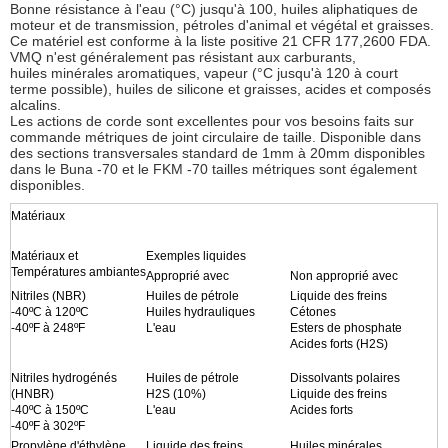
Bonne résistance à l'eau (°C) jusqu'à 100, huiles aliphatiques de
moteur et de transmission, pétroles d'animal et végétal et graisses.
Ce matériel est conforme à la liste positive 21 CFR 177,2600 FDA.
VMQ n'est généralement pas résistant aux carburants,
huiles minérales aromatiques, vapeur (°C jusqu'à 120 à court
terme possible), huiles de silicone et graisses, acides et composés
alcalins.
Les actions de corde sont excellentes pour vos besoins faits sur
commande métriques de joint circulaire de taille. Disponible dans
des sections transversales standard de 1mm à 20mm disponibles
dans le Buna -70 et le FKM -70 tailles métriques sont également
disponibles.
Matériaux
Matériaux et
Exemples liquides
Températures ambiantes
Approprié avec
Non approprié avec
Nitriles (NBR)
Huiles de pétrole
Liquide des freins
-40ºC à 120ºC
Huiles hydrauliques
Cétones
-40ºF à 248ºF
L'eau
Esters de phosphate
Acides forts (H2S)
Nitriles hydrogénés
Huiles de pétrole
Dissolvants polaires
(HNBR)
H2S (10%)
Liquide des freins
-40ºC à 150ºC
L'eau
Acides forts
-40ºF à 302ºF
Propylène d'éthylène
Liquide des freins
Huiles minérales