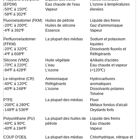
(EPDM)
Eau chaude de l'eau
L'ozone à températures
-50ºC à 150ºC
Vapeur
élevées
-58ºF à 302ºF
Fluoroelastomer (FKM)
Huiles de pétrole
Liquide des freins
-20ºC à 200ºC
Huiles de silicone
Gaz d'ammoniaque
-4ºF à 392ºF
Essence
Vapeur
Perfluoroelastomer
La plupart des médias
Sodium et potassium
(FFKM)
liquides
-20ºC à 320ºC
Dissolvants fluorés et
-4ºF à 608ºF
Réfrigérants
Silicone (VMQ)
Huile végétale
&Alkalis d'acides
-70ºC à 220ºC
L'eau
Eau chaude et vapeur
-94ºF à 428ºF
L'ozone
(>120ºC)
Le néoprène (CR)
Ammoniaque
Hydrocarbures
-40ºC à 120ºC
Réfrigérants
aromatiques
-40ºF à 248ºF
L'ozone
Dissolvants polaires
Toluène
PTFE
La plupart des médias
Fluor
-200ºC à 280ºC
Métaux fondus d'alcali
-148ºF à 536ºF
Oxydants forts
Polyuréthane (PU)
La plupart des huiles de
Liquide des freins
-40ºC à 90ºC
pétrole
Eau chaude
-40ºF à 194ºF
Vapeur
COUP D'OEIL
La plupart des médias
Chlorhydrique, nitrique et