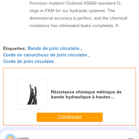
Precision matters! Ordered AS568 standard O-
rings in FKM for our hydraulic systems. The
dimensional accuracy is perfect, and the chemical
resistance has eliminated leaks completely. A
reliable industrial supplier
Bande de joint circulaire
Étiquettes:
,
Corde en caoutchouc de joint circulaire
,
Corde de joint circulaire
Résistance chimique métrique de
bande hydraulique à hautes
températures de joint circulaire
excellente
Continuer
CORDE DE JOINT CIRCULAIRE
Plus
aaron