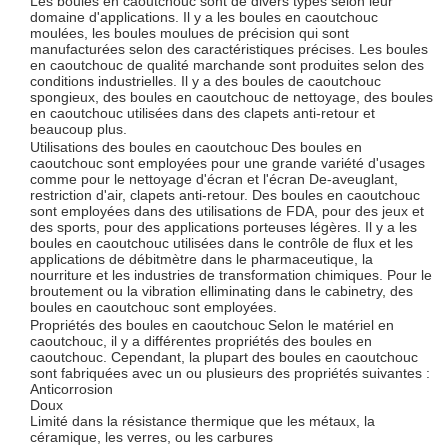
Les boules en caoutchouc sont de divers types selon leur
domaine d'applications. Il y a les boules en caoutchouc
moulées, les boules moulues de précision qui sont
manufacturées selon des caractéristiques précises. Les boules
en caoutchouc de qualité marchande sont produites selon des
conditions industrielles. Il y a des boules de caoutchouc
spongieux, des boules en caoutchouc de nettoyage, des boules
en caoutchouc utilisées dans des clapets anti-retour et
beaucoup plus.
Utilisations des boules en caoutchouc
Des boules en
caoutchouc sont employées pour une grande variété d'usages
comme pour le nettoyage d'écran et l'écran De-aveuglant,
restriction d'air, clapets anti-retour. Des boules en caoutchouc
sont employées dans des utilisations de FDA, pour des jeux et
des sports, pour des applications porteuses légères. Il y a les
boules en caoutchouc utilisées dans le contrôle de flux et les
applications de débitmètre dans le pharmaceutique, la
nourriture et les industries de transformation chimiques. Pour le
broutement ou la vibration elliminating dans le cabinetry, des
boules en caoutchouc sont employées.
Propriétés des boules en caoutchouc
Selon le matériel en
caoutchouc, il y a différentes propriétés des boules en
caoutchouc. Cependant, la plupart des boules en caoutchouc
sont fabriquées avec un ou plusieurs des propriétés suivantes :
Anticorrosion
Doux
Limité dans la résistance thermique que les métaux, la
céramique, les verres, ou les carbures