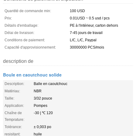
Quantité de commande min:
100 USD
Prix:
0.01USD ~ 0.5 usd / pcs
Détails d'emballage:
PE à l'intérieur, carton dehors
Délai de livraison:
7-45 jours de travail
Conditions de paiement:
L/C, L/C, Paypal
Capacité d'approvisionnement:
30000000 PCS/mois
description de
Boule en caoutchouc solide
Description:
Balle en caoutchouc
Matériau:
NBR
Taille:
3/32 pouce
Application:
Pompes
Chaîne de
-30 | ℃ 120
Temprature:
Tolérance:
± 0,003 po
resisitant:
huile