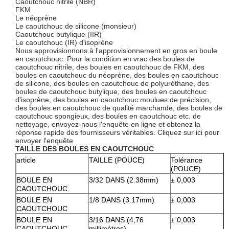
Caoutchouc nitrile (NBR)
FKM
Le néoprène
Le caoutchouc de silicone (monsieur)
Caoutchouc butylique (IIR)
Le caoutchouc (IR) d'isoprène
Nous approvisionnons à l'approvisionnement en gros en boule
en caoutchouc. Pour la condition en vrac des boules de
caoutchouc nitrile, des boules en caoutchouc de FKM, des
boules en caoutchouc du néoprène, des boules en caoutchouc
de silicone, des boules en caoutchouc de polyuréthane, des
boules de caoutchouc butylique, des boules en caoutchouc
d'isoprène, des boules en caoutchouc moulues de précision,
des boules en caoutchouc de qualité marchande, des boules de
caoutchouc spongieux, des boules en caoutchouc etc. de
nettoyage, envoyez-nous l'enquête en ligne et obtenez la
réponse rapide des fournisseurs véritables. Cliquez sur ici pour
envoyer l'enquête
TAILLE DES BOULES EN CAOUTCHOUC
article
TAILLE (POUCE)
Tolérance
(POUCE)
BOULE EN
3/32 DANS (2.38mm)
± 0,003
CAOUTCHOUC
BOULE EN
1/8 DANS (3.17mm)
± 0,003
CAOUTCHOUC
BOULE EN
3/16 DANS (4,76
± 0,003
CAOUTCHOUC
millimètres)