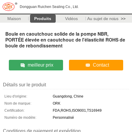
Dongguan Ruichen Sealing Co., Ltd.
Maison
Produits
Vidéos
Au sujet de nous
>>
Boule en caoutchouc solide de la pompe NBR,
PORTÉE élevée en caoutchouc de l'élasticité ROHS de
boule de rebondissement
meilleur prix
Contact
Détails sur le produit
Lieu d'origine:
Guangdong, Chine
Nom de marque:
ORK
Certification:
FDA,ROHS,ISO9001,TS16949
Numéro de modèle:
Personnalisé
Conditions de paiement et expédition