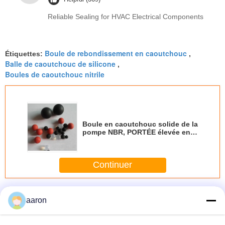
Reliable Sealing for HVAC Electrical Components
Boule de rebondissement en caoutchouc
Étiquettes:
,
Balle de caoutchouc de silicone
,
Boules de caoutchouc nitrile
Boule en caoutchouc solide de la
pompe NBR, PORTÉE élevée en
caoutchouc de l'élasticité ROHS
de boule de rebondissement
Continuer
Boule en caoutchouc solide
Plus
aaron