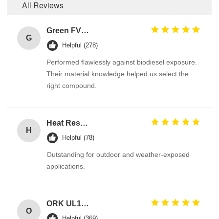
All Reviews
Green FVMQ Fluorosilicone Heat Resistant O Ring Manufacturer For Refining Oil Equipment
G
Helpful (278)
Performed flawlessly against biodiesel exposure.
Their material knowledge helped us select the
right compound.
Heat Resistant Black EPDM Rubber O Rings for Gas Valves with Excellent Ozone Resistance for Automotive Tank Seal
H
Helpful (78)
Outstanding for outdoor and weather-exposed
applications.
ORK UL157 High Temperature Industrial Colored Silicone O Rings Suppliers
O
Helpful (369)