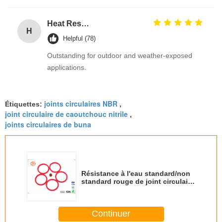
Heat Resistant Black EPDM Rubber O Rings for Gas Valves with Excellent Ozone Resistance for Automotive Tank Seal
H
Helpful (78)
Outstanding for outdoor and weather-exposed
applications.
joints circulaires NBR
Étiquettes:
,
joint circulaire de caoutchouc nitrile
,
joints circulaires de buna
Résistance à l'eau standard/non
standard rouge de joint circulaire
de NBR pour le joint de pompe
Continuer