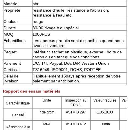
Matériel
nbr
Propriété
résistance d'huile, résistance à l'abrasion,
résistance à l'eau etc.
Couleur
rouge
Dureté
30-90 rivage A ou spécial
MOQ
1000PCS
Échantillons
Les aperçus gratuits sont disponibles quand nous
avons l'inventaire.
Paquet
Intérieur : sachet en plastique, externe : boîte de
carton ou en tant que vos conditions
Paiement
L/C, T/T, Paypal, D/A, D/P, Western Union
Certificat
TS16949, ISO9001, ROHS, PORTÉE
Délai de
Habituellement 15days après réception de votre
livraison
paiement par anticipation.
Application
Champ électronique, machine et équipement
Rapport des essais matériels
industriel, cachetage statique extérieur cylindrique,
cachetage statique de visage plat, cachetage de
Unité
Inspection au
Valeur requise
Vale
bride de vide, application de cannelure de triangle,
Caractéristique
CRNA.
cachetage dynamique pneumatique, industrie de
matériel médical, machines lourdes, excavatrices,
³ de g/cm
ASTM D 297
1.35±0.03
Densité
etc.
MPA
ASTM D 412
10min
Résistance à la