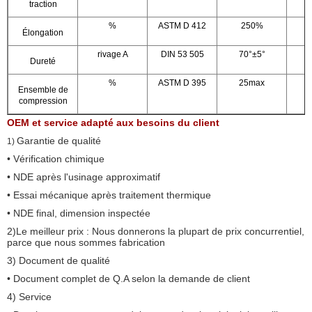
traction
%
ASTM D 412
250%
2
Élongation
rivage A
DIN 53 505
70°±5°
Dureté
%
ASTM D 395
25max
2
Ensemble de
compression
OEM et service adapté aux besoins du client
Garantie de qualité
1)
• Vérification chimique
• NDE après l'usinage approximatif
• Essai mécanique après traitement thermique
• NDE final, dimension inspectée
2)Le meilleur prix : Nous donnerons la plupart de prix concurrentiel,
parce que nous sommes fabrication
3) Document de qualité
• Document complet de Q.A selon la demande de client
4) Service