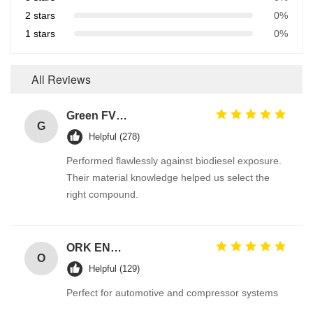
2 stars
0%
1 stars
0%
All Reviews
Green FVMQ Fluorosilicone Heat Resistant O Ring Manufacturer For Refining Oil Equipment
G
Helpful (278)
Performed flawlessly against biodiesel exposure.
Their material knowledge helped us select the
right compound.
ORK EN549 Compliant Rubber O Ring Seals for Gas Valves and Appliances
O
Helpful (129)
Perfect for automotive and compressor systems