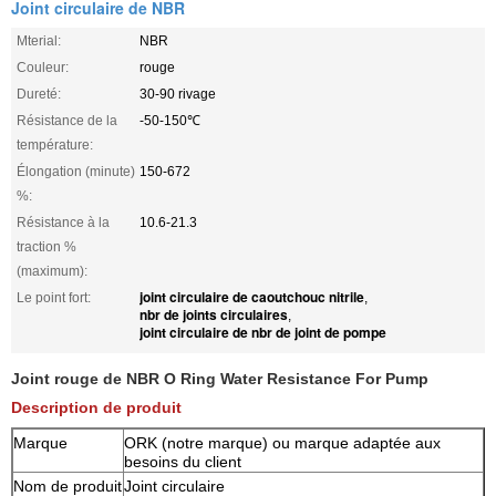
Joint circulaire de NBR
Mterial:
NBR
Couleur:
rouge
Dureté:
30-90 rivage
Résistance de la
-50-150℃
température:
Élongation (minute)
150-672
%:
Résistance à la
10.6-21.3
traction %
(maximum):
joint circulaire de caoutchouc nitrile
Le point fort:
,
nbr de joints circulaires
,
joint circulaire de nbr de joint de pompe
Joint rouge de NBR O Ring Water Resistance For Pump
Description de produit
Marque
ORK (notre marque) ou marque adaptée aux
besoins du client
Nom de produit
Joint circulaire