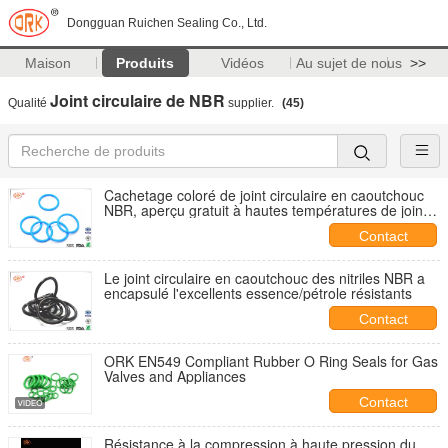
Dongguan Ruichen Sealing Co., Ltd.
Maison
Produits
Vidéos
Au sujet de nous
>>
Joint circulaire de NBR
Qualité
supplier.
(45)
Cachetage coloré de joint circulaire en caoutchouc
NBR, aperçu gratuit à hautes températures de joint
circulaire
Contact
Le joint circulaire en caoutchouc des nitriles NBR a
encapsulé l'excellents essence/pétrole résistants
Contact
ORK EN549 Compliant Rubber O Ring Seals for Gas
Valves and Appliances
Contact
Résistance à la compression à haute pression du