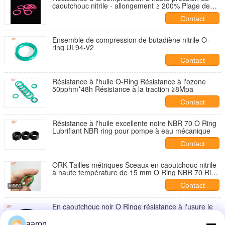
caoutchouc nitrile - allongement ≥ 200% Plage de
température -40 ~ 120 °C
Contact
Ensemble de compression de butadiène nitrile O-
ring UL94-V2
Contact
Résistance à l'huile O-Ring Résistance à l'ozone
50pphm*48h Résistance à la traction ≥8Mpa
Contact
Résistance à l'huile excellente noire NBR 70 O Ring
Lubrifiant NBR ring pour pompe à eau mécanique
Contact
ORK Tailles métriques Sceaux en caoutchouc nitrile
à haute température de 15 mm O Ring NBR 70 Rive
avec allongement ≥ 200%
Contact
En caoutchouc noir O Ringe résistance à l'usure le
plus couramment utilisé Nitrile 90 Shore
aaron