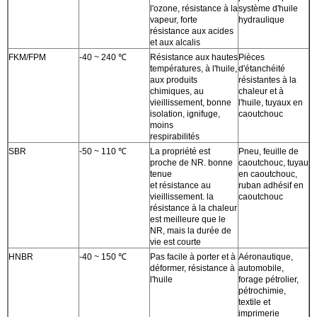
l'ozone, résistance à la
système d'huile
vapeur, forte
hydraulique
résistance aux acides
et aux alcalis
FKM/FPM
-40 ~ 240 ℃
Résistance aux hautes
Pièces
températures, à l'huile,
d'étanchéité
aux produits
résistantes à la
chimiques, au
chaleur et à
vieillissement, bonne
l'huile, tuyaux en
isolation, ignifuge,
caoutchouc
moins
respirabilités
SBR
-50 ~ 110 ℃
La propriété est
Pneu, feuille de
proche de NR. bonne
caoutchouc, tuyau
tenue
en caoutchouc,
et résistance au
ruban adhésif en
vieillissement. la
caoutchouc
résistance à la chaleur
est meilleure que le
NR, mais la durée de
vie est courte
HNBR
-40 ~ 150 ℃
Pas facile à porter et à
Aéronautique,
déformer, résistance à
automobile,
l'huile
forage pétrolier,
pétrochimie,
textile et
imprimerie