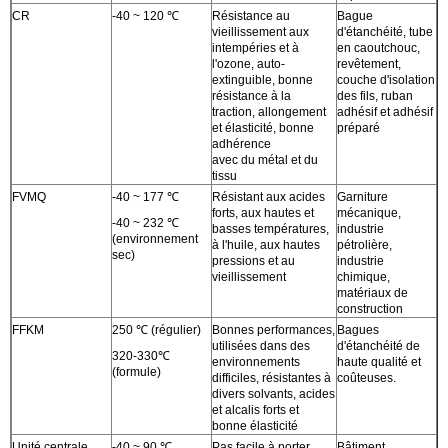
CR
-40 ~ 120 ℃
Résistance au
Bague
vieillissement aux
d'étanchéité, tube
intempéries et à
en caoutchouc,
l'ozone, auto-
revêtement,
extinguible, bonne
couche d'isolation
résistance à la
des fils, ruban
traction, allongement
adhésif et adhésif
et élasticité, bonne
préparé
adhérence
avec du métal et du
tissu
FVMQ
-40 ~ 177 ℃
Résistant aux acides
Garniture
forts, aux hautes et
mécanique,
-40 ~ 232 ℃
basses températures,
industrie
(environnement
à l'huile, aux hautes
pétrolière,
sec)
pressions et au
industrie
vieillissement
chimique,
matériaux de
construction
FFKM
250 ℃ (régulier)
Bonnes performances,
Bagues
utilisées dans des
d'étanchéité de
320-330℃
environnements
haute qualité et
(formule)
difficiles, résistantes à
coûteuses.
divers solvants, acides
et alcalis forts et
bonne élasticité
Unité centrale
-40 ~ 90 ℃
Pas facile à porter,
Bâtiment,