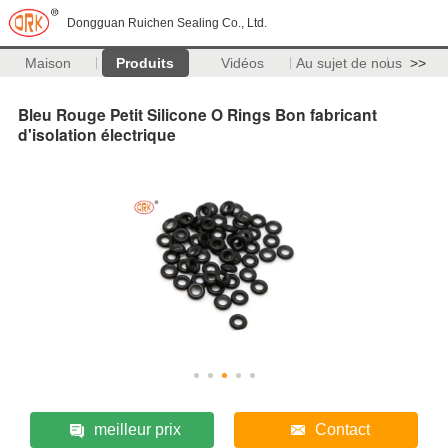
Dongguan Ruichen Sealing Co., Ltd.
Maison
Produits
Vidéos
Au sujet de nous
>>
Bleu Rouge Petit Silicone O Rings Bon fabricant
d'isolation électrique
meilleur prix
Contact