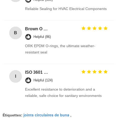
Reliable Sealing for HVAC Electrical Components
Brown O Ring epdm Durable Material For Automotive Efficiency And Performance
B
Helpful (86)
ORK EPDM O-rings, the ultimate weather-
resistant seal
ISO 3601 Excellent Weathering Resistance EPDM Rubber O Rings Seals for Industrial Applications
I
Helpful (124)
Excellent resistance to deterioration and a
reliable, safe choice for sanitary environments
joints circulaires de buna
Étiquettes:
,