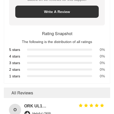
Write A Review
Rating Snapshot
The following is the distribution of all ratings
5 stars
0%
4 stars
0%
3 stars
0%
2 stars
0%
1 stars
0%
All Reviews
ORK UL157 High Temperature Industrial Colored Silicone O Rings Suppliers
O
Helpful (369)