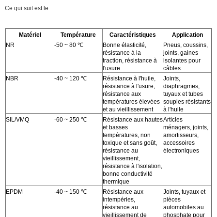
Ce qui suit est le
Matériel
Température
Caractéristiques
Application
NR
-50 ~ 80 ℃
Bonne élasticité,
Pneus, coussins,
résistance à la
joints, gaines
traction, résistance à
isolantes pour
l'usure
câbles
NBR
-40 ~ 120 ℃
Résistance à l'huile,
Joints,
résistance à l'usure,
diaphragmes,
résistance aux
tuyaux et tubes
températures élevées
souples résistants
et au vieillissement
à l'huile
SIL/VMQ
-60 ~ 250 ℃
Résistance aux hautes
Articles
et basses
ménagers, joints,
températures, non
amortisseurs,
toxique et sans goût,
accessoires
résistance au
électroniques
vieillissement,
résistance à l'isolation,
bonne conductivité
thermique
EPDM
-40 ~ 150 ℃
Résistance aux
Joints, tuyaux et
intempéries,
pièces
résistance au
automobiles au
vieillissement de
phosphate pour