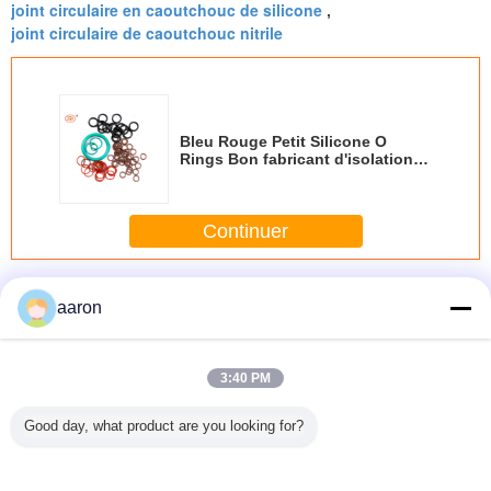
joint circulaire en caoutchouc de silicone
,
joint circulaire de caoutchouc nitrile
Bleu Rouge Petit Silicone O
Rings Bon fabricant d'isolation
électrique
Continuer
Joints circulaires de silicone
Plus
aaron
3:40 PM
Silicium à hautes
Joints circulaires
FDA a coloré les
Résista
Good day, what product are you looking for?
températures O
de silicone de
joints circulaires
haut
Ring Seal Clear
catégorie
métriques AS568
températu
Transparent de
comestible du
de joint circulaire
silicone d
catégorie
rivage 40
clair en
imperm