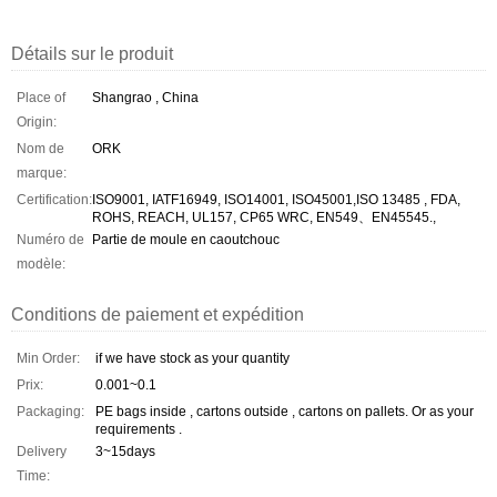
Détails sur le produit
Place of
Shangrao , China
Origin:
Nom de
ORK
marque:
Certification:
ISO9001, IATF16949, ISO14001, ISO45001,ISO 13485 , FDA,
ROHS, REACH, UL157, CP65 WRC, EN549、EN45545.,
Numéro de
Partie de moule en caoutchouc
modèle:
Conditions de paiement et expédition
Min Order:
if we have stock as your quantity
Prix:
0.001~0.1
Packaging:
PE bags inside , cartons outside , cartons on pallets. Or as your
requirements .
Delivery
3~15days
Time: