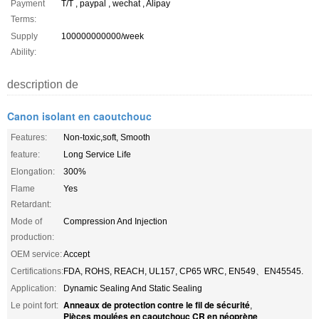
Payment
T/T , paypal , wechat , Alipay
Terms:
Supply
100000000000/week
Ability:
description de
Canon isolant en caoutchouc
Features:
Non-toxic,soft, Smooth
feature:
Long Service Life
Elongation:
300%
Flame
Yes
Retardant:
Mode of
Compression And Injection
production:
OEM service:
Accept
Certifications:
FDA, ROHS, REACH, UL157, CP65 WRC, EN549、EN45545.
Application:
Dynamic Sealing And Static Sealing
Anneaux de protection contre le fil de sécurité
Le point fort:
,
Pièces moulées en caoutchouc CR en néoprène
,