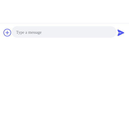
All Reviews
Brown Reddish FPM 90A High Pressure Resistance FKM O Ring Hydraulic Seals Manufacturer
B
Helpful (98)
Bavarder
Demande de
Perfect balance of hardness and sealing force
soumission
Corrosion Resistant Fkm O Ring
C
Photo
Helpful (60)
We replaced all our factory seals with their FKM
Video Call
products. Reduced downtime and leakage issues
Audio Call
significantly
As568 Standard PU Polyurethane O Ring
A
Helpful (50)