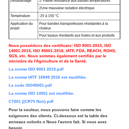
Désavantage
1- Faible résistance aux basses températures
2Une mauvaise isolation électrique
Température
-25 à 150 °C
Application du
Pour bandes transporteuses résistantes à la
projet
chaleur
Pour tuyaux résistants aux huiles et aux produits
chimiques
Nous possédons des certificats: ISO 9001:2015, ISO
Pour le revêtement des fils et câbles
14001:2015, ISO 45001:2018, IATF, FDA, REACH, ROHS,
SGS, etc. Nous sommes également certifiés par le
ministère de l'Agriculture et de la Santé.
La norme ISO 9001 2015.pdf
La norme IATF 16949 2016 est modifiée.
Le code ISO45001.pdf
Laisser un message
La norme ISO 14001 est modifiée.
C7001 ((CR70 Noir).pdf
Nous vous rappellerons bientôt!
Pour la couleur, nous pouvons faire comme les
exigences des clients. Ci-dessous est la table des
anneaux colorés o
Nous l'avons fait. Si vous avez
besoin