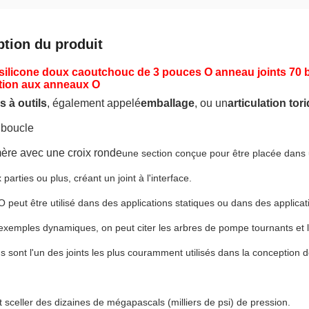
ption du produit
silicone doux caoutchouc de 3 pouces O anneau joints 70 bo
tion aux anneaux O
s à outils
, également appelé
emballage
, ou un
articulation tor
 boucle
mère avec une croix ronde
une section conçue pour être placée dans
parties ou plus, créant un joint à l'interface.
 peut être utilisé dans des applications statiques ou dans des applica
exemples dynamiques, on peut citer les arbres de pompe tournants et l
s sont l'un des joints les plus couramment utilisés dans la conception d
t sceller des dizaines de mégapascals (milliers de psi) de pression.