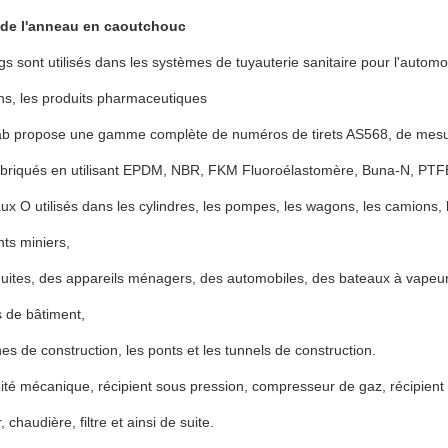
 de l'anneau en caoutchouc
s sont utilisés dans les systèmes de tuyauterie sanitaire pour l'automobi
ns, les produits pharmaceutiques
b propose une gamme complète de numéros de tirets AS568, de mesure
abriqués en utilisant EPDM, NBR, FKM Fluoroélastomère, Buna-N, PTFE,
x O utilisés dans les cylindres, les pompes, les wagons, les camions, 
ts miniers,
uites, des appareils ménagers, des automobiles, des bateaux à vapeur,
s de bâtiment,
es de construction, les ponts et les tunnels de construction.
ité mécanique, récipient sous pression, compresseur de gaz, récipient
chaudière, filtre et ainsi de suite.