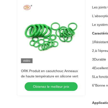
Les joints
L'absorpti
Le système
Caractéri
1Résistant 
2,à l'épre
3Durable
vidéo
4Excellent
ORK Produit en caoutchouc Anneaux
de haute température en silicone vert
5La foncti
6"Bonne ré
Obtenez le meilleur prix
Applicati