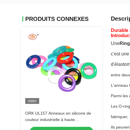
Descri
PRODUITS CONNEXES
Durable 
Introduc
Une
Ring
c'est une
d'élasto
entre deux 
L'anneau O
Parmi les 
vidéo
Les O-ring
ORK UL157 Anneaux en silicone de
fabriquer,
couleur industrielle à haute
température fournisseurs
Ils peuven