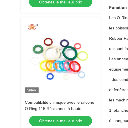
Obtenez le meilleur prix
Fonction
Les O-Ring
les boisso
Rubber Fa
qui sont f
Les anneau
équipemen
- des cond
et fenêtre
vidéo
les machin
Compatibilité chimique avec le silicone
O Ring 115 Résistance à haute
1. étanché
température
échangeur, 
Obtenez le meilleur prix