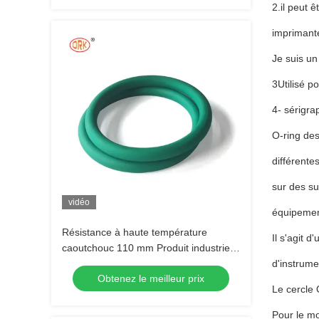
2.il peut 
imprimant
Je suis un
3Utilisé po
4- sérigra
O-ring des
différente
sur des su
vidéo
équipemen
Résistance à haute température
Il s'agit 
caoutchouc 110 mm Produit industriel
commercial
d'instrume
Obtenez le meilleur prix
Le cercle O
Pour le mou