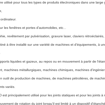
être utilisé pour tous les types de produits électroniques dans une larg
e,
 ordinateur.
ur les fenêtres et portes d'automobiles, etc...
phie, revêtement par pulvérisation, gravure laser, claviers rétroéclairé
tiné à être installé sur une variété de machines et d'équipements, à u
s
pports liquides et gazeux, au repos ou en mouvement à partir de l'étan
t, machines métallurgiques, machines chimiques, machines d'ingénieri
d'un outil de production de machines, de machines pétrolières, de machi
nts variés.
 est principalement utilisé pour les joints statiques et pour les joints à 
vement de rotation du joint lorsqu'il est limité à un dispositif d'étanché