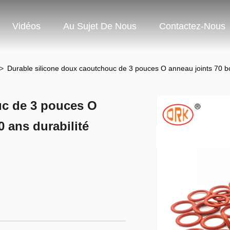
Vidéos
Au Sujet De Nous
Contactez-Nous
>
Durable silicone doux caoutchouc de 3 pouces O anneau joints 70 bo
uc de 3 pouces O
0 ans durabilité