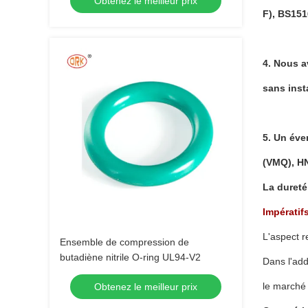
Obtenez le meilleur prix
F), BS151
4. Nous av
sans inst
5. Un éve
(VMQ), HN
La dureté
Impératifs
L'aspect 
Ensemble de compression de
butadiène nitrile O-ring UL94-V2
Dans l'add
le marché 
Obtenez le meilleur prix