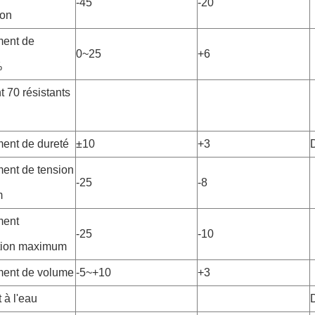
-45
-20
ion
ent de
0~25
+6
%
 70 résistants
ent de dureté
±10
+3
nt de tension
-25
-8
m
ent
-25
-10
tion maximum
ent de volume
-5~+10
+3
 à l'eau