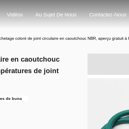
Vidéos
Au Sujet De Nous
Contactez-Nous
hetage coloré de joint circulaire en caoutchouc NBR, aperçu gratuit à h
aire en caoutchouc
pératures de joint
ires de buna