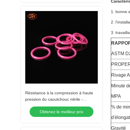
Caractéris
1. bonne s
2. l'install
3. travaill
RAPPOR
ASTM D2
PROPER
Rivage A
Minute d
Résistance à la compression à haute
MPA
pression du caoutchouc nitrile -
allongement ≥ 200% Plage de
% de min
Obtenez le meilleur prix
température -40 ~ 120 °C
d'élonga
Gravité