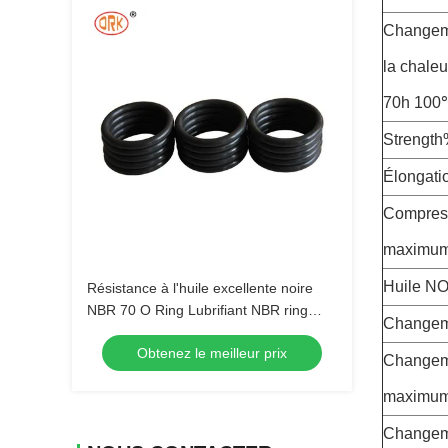
Changeme
la chaleu
70h 100
Strength
Élongat
Compres
maximum
Huile NO
Résistance à l'huile excellente noire
NBR 70 O Ring Lubrifiant NBR ring
Changem
pour pompe à eau mécanique
Obtenez le meilleur prix
Changem
maximum
Changem