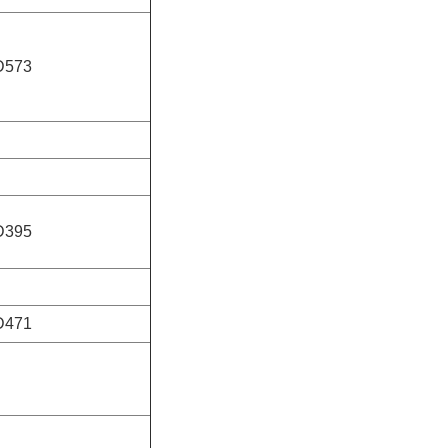
D573
D395
D471