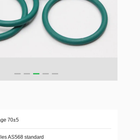
age 70±5
lles AS568 standard