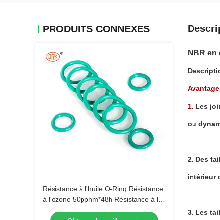
Descri
PRODUITS CONNEXES
NBR en c
Descripti
Avantages 
1.
Les joi
ou dynam
2. Des tai
intérieur
Résistance à l'huile O-Ring Résistance
à l'ozone 50pphm*48h Résistance à la
traction ≥8Mpa
3. Les ta