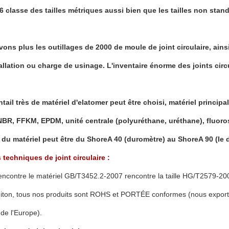
6 classe des tailles métriques aussi bien que les tailles non stand
ons plus les outillages de 2000 de moule de joint circulaire, ainsi
allation ou charge de usinage. L'inventaire énorme des joints cir
ntail très de matériel d'elatomer peut être choisi, matériel princip
BR, FFKM, EPDM, unité centrale (polyuréthane, uréthane), fluorosi
 du matériel peut être du ShoreA 40 (duromètre) au ShoreA 90 (le 
 techniques de joint circulaire :
rencontre le matériel GB/T3452.2-2007 rencontre la taille HG/T2579-
iton, tous nos produits sont ROHS et PORTÉE conformes (nous exporton
de l'Europe).