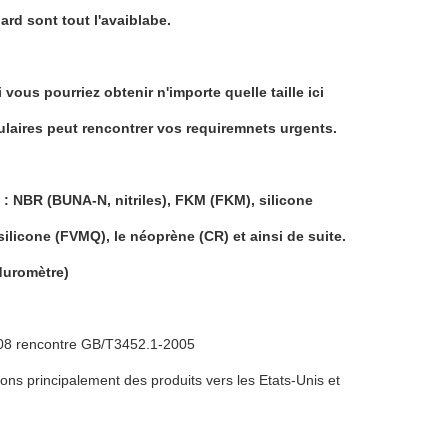
ard sont tout l'avaiblabe.
 vous pourriez obtenir n'importe quelle taille ici
culaires peut rencontrer vos requiremnets urgents.
al : NBR (BUNA-N, nitriles), FKM (FKM), silicone
licone (FVMQ), le néoprène (CR) et ainsi de suite.
duromètre)
2008 rencontre GB/T3452.1-2005
s principalement des produits vers les Etats-Unis et