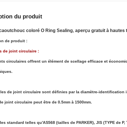
ption du produit
aoutchouc coloré O Ring Sealing, aperçu gratuit à hautes t
on de produit :
de joint circulaire :
nts circulaires offrent un élément de scellage efficace et économi
iques.
lles de joint circulaire sont définies par la diamètre-identification 
 de joint circulaire peut être de 0.5mm à 1500mm.
illes standard telles qu'AS568 (tailles de PARKER), JIS (TYPE de P