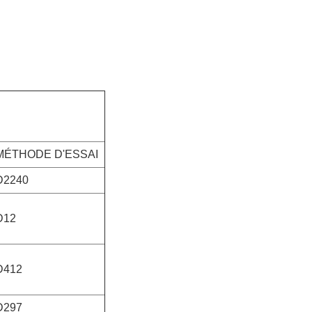
MÉTHODE D'ESSAI
D2240
D12
D412
D297