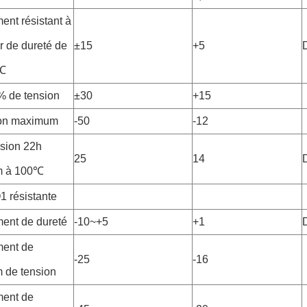
nt résistant à
r de dureté de
±15
+5
℃
% de tension
±30
+15
ion maximum
-50
-12
sion 22h
25
14
 à 100℃
1 résistante
ent de dureté
-10~+5
+1
ent de
-25
-16
 de tension
ent de