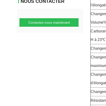
NOUS CONTACTER
l'élongat
Changem
Volume
Contactez-nous maintenant
Carburant
H à 23℃
Changem
Changeme
maximu
Changem
d'élonga
Changem
Résistant