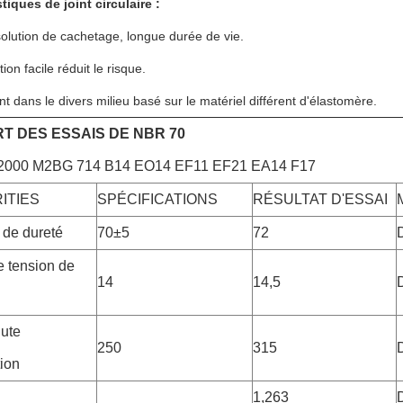
tiques de joint circulaire :
olution de cachetage, longue durée de vie.
ation facile réduit le risque.
ant dans le divers milieu basé sur le matériel différent d'élastomère.
T DES ESSAIS DE NBR 70
000 M2BG 714 B14 EO14 EF11 EF21 EA14 F17
ITIES
SPÉCIFICATIONS
RÉSULTAT D'ESSAI
 de dureté
70±5
72
e tension de
14
14,5
ute
250
315
tion
1,263