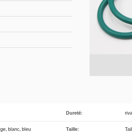
Dureté:
riv
uge, blanc, bleu
Taille:
Tai