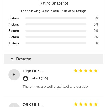
Rating Snapshot
The following is the distribution of all ratings
5 stars
0%
4 stars
0%
3 stars
0%
2 stars
0%
1 stars
0%
All Reviews
High Durable 386PCS FKM 75A Brown Plumbing O Ring Kit for Automotive Faucet Repair Seals
H
Helpful (425)
The o rings are well-organized and durable
ORK UL157 High Temperature Industrial Colored Silicone O Rings Suppliers