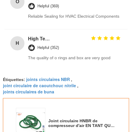
O
Helpful (369)
Reliable Sealing for HVAC Electrical Components
High Temp Silicone Metric Custom O Ring Seals Assortment Kit High Durable oring kits Manufacturer
H
Helpful (352)
The quality of o rings and box are very good
joints circulaires NBR
Étiquettes:
,
joint circulaire de caoutchouc nitrile
,
joints circulaires de buna
Joint circulaire HNBR de
compresseur d'air EN TANT QUE
réfrigérant de 568 JOINTS