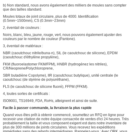
b) Non standard, nous avons également des milliers de moules sans compter
que des tailles standard.
Moules totaux de joint circulaire, plus de 4000. Identification
(0.5mm~1500mm), CS (0.3mm~23mm)
2, éventail de couleurs :
Noirs, blanc, bleu, jaune, rouge, vert, nous pouvons également ajuster des
couleurs par le nombre de couleur (Pantone).
3, éventail de matériaux :
NBR (caoutchouc nitrile/buna-n), SIL (le caoutchouc de silicone), EPDM
(caoutchouc d'éthylène propylène),
FKM (fluoroelastomer FKM/FPM), HNBR (hydrogénez les nitriles),
CR/Neoprene/Polychloroprene,
SBR butadiène Copolyme), IIR (caoutchouc butylique), unité centrale (le
caoutchouc (de styrène de polyuréthane),
FLS (le caoutchouc de silicone fluoré), FFPM (FFKM).
4, toutes sortes de certificats :
ISO9001, TS16949, FDA, RoHs, atteignent et ainsi de suite.
Facile à passer commande, la livraison la plus rapide
Quand vous êtes prêt à obtenir commencé, soumettez un RFQ en ligne pour
recevoir une citation de notre équipe consacrée de ventes d'ici 24 heures. Très
probablement la taille et vous composent exigent est dans notre inventaire de
plus de 300 millions de joints circulaires. Vous recevez les expéditions
immédiates sans des retards intermédiaires. Rappelez-vous : Avec ORK, vous