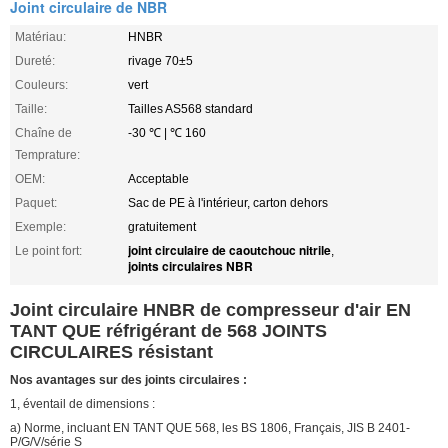
Joint circulaire de NBR
Matériau:
HNBR
Dureté:
rivage 70±5
Couleurs:
vert
Taille:
Tailles AS568 standard
Chaîne de
-30 ℃ | ℃ 160
Temprature:
OEM:
Acceptable
Paquet:
Sac de PE à l'intérieur, carton dehors
Exemple:
gratuitement
joint circulaire de caoutchouc nitrile
Le point fort:
,
joints circulaires NBR
Joint circulaire HNBR de compresseur d'air EN
TANT QUE réfrigérant de 568 JOINTS
CIRCULAIRES résistant
Nos avantages sur des joints circulaires :
1, éventail de dimensions :
a) Norme, incluant EN TANT QUE 568, les BS 1806, Français, JIS B 2401-
P/G/V/série S