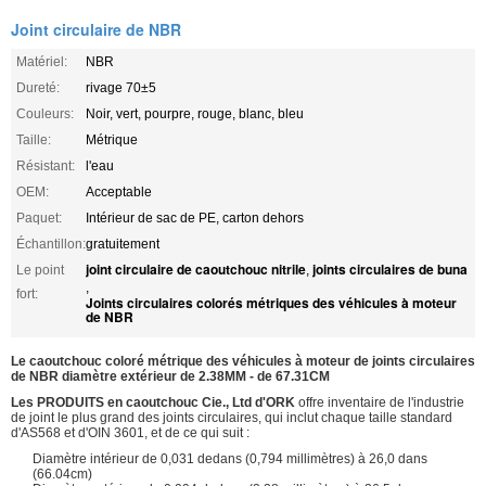
Joint circulaire de NBR
Matériel:
NBR
Dureté:
rivage 70±5
Couleurs:
Noir, vert, pourpre, rouge, blanc, bleu
Taille:
Métrique
Résistant:
l'eau
OEM:
Acceptable
Paquet:
Intérieur de sac de PE, carton dehors
Échantillon:
gratuitement
joint circulaire de caoutchouc nitrile
joints circulaires de buna
Le point
,
,
fort:
Joints circulaires colorés métriques des véhicules à moteur
de NBR
Le caoutchouc coloré métrique des véhicules à moteur de joints circulaires
de NBR diamètre extérieur de 2.38MM - de 67.31CM
Les PRODUITS en caoutchouc Cie., Ltd d'ORK
offre inventaire de l'industrie
de joint le plus grand des joints circulaires, qui inclut chaque taille standard
d'AS568 et d'OIN 3601, et de ce qui suit :
Diamètre intérieur de 0,031 dedans (0,794 millimètres) à 26,0 dans
(66.04cm)