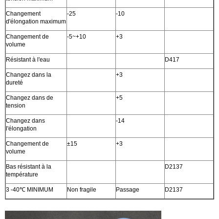
Changement
-25
-10
d'élongation maximum
Changement de
-5~+10
+3
volume
Résistant à l'eau
D417
Changez dans la
+3
dureté
Changez dans de
+5
tension
Changez dans
-14
l'élongation
Changement de
±15
+3
volume
Bas résistant à la
D2137
température
3 -40℃ MINIMUM
Non fragile
Passage
D2137