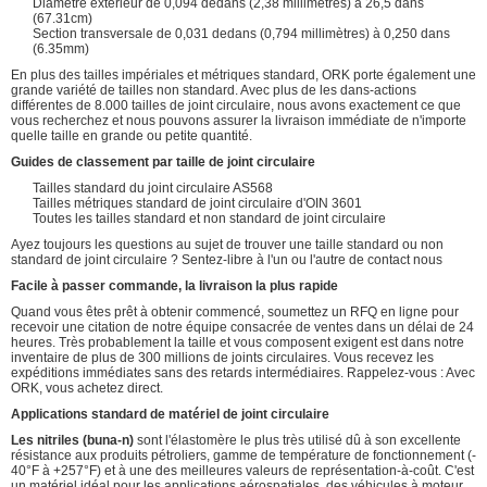
Diamètre extérieur de 0,094 dedans (2,38 millimètres) à 26,5 dans
(67.31cm)
Section transversale de 0,031 dedans (0,794 millimètres) à 0,250 dans
(6.35mm)
En plus des tailles impériales et métriques standard, ORK porte également une
grande variété de tailles non standard. Avec plus de les dans-actions
différentes de 8.000 tailles de joint circulaire, nous avons exactement ce que
vous recherchez et nous pouvons assurer la livraison immédiate de n'importe
quelle taille en grande ou petite quantité.
Guides de classement par taille de joint circulaire
Tailles standard du joint circulaire AS568
Tailles métriques standard de joint circulaire d'OIN 3601
Toutes les tailles standard et non standard de joint circulaire
Ayez toujours les questions au sujet de trouver une taille standard ou non
standard de joint circulaire ? Sentez-libre à l'un ou l'autre de contact nous
Facile à passer commande, la livraison la plus rapide
Quand vous êtes prêt à obtenir commencé, soumettez un RFQ en ligne pour
recevoir une citation de notre équipe consacrée de ventes dans un délai de 24
heures. Très probablement la taille et vous composent exigent est dans notre
inventaire de plus de 300 millions de joints circulaires. Vous recevez les
expéditions immédiates sans des retards intermédiaires. Rappelez-vous : Avec
ORK, vous achetez direct.
Applications standard de matériel de joint circulaire
Les nitriles (buna-n)
sont l'élastomère le plus très utilisé dû à son excellente
résistance aux produits pétroliers, gamme de température de fonctionnement (-
40°F à +257°F) et à une des meilleures valeurs de représentation-à-coût. C'est
un matériel idéal pour les applications aérospatiales, des véhicules à moteur,