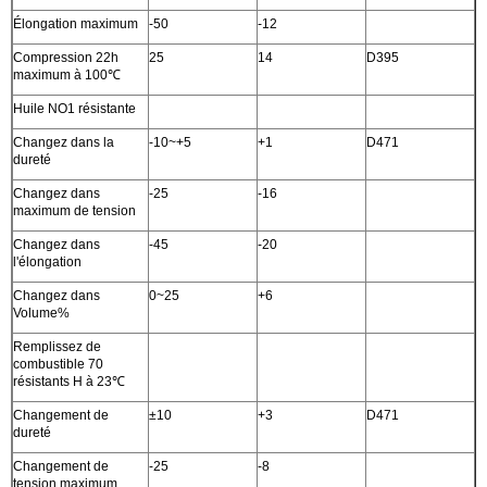
Élongation maximum
-50
-12
Compression 22h
25
14
D395
maximum à 100℃
Huile NO1 résistante
Changez dans la
-10~+5
+1
D471
dureté
Changez dans
-25
-16
maximum de tension
Changez dans
-45
-20
l'élongation
Changez dans
0~25
+6
Volume%
Remplissez de
combustible 70
résistants H à 23℃
Changement de
±10
+3
D471
dureté
Changement de
-25
-8
tension maximum