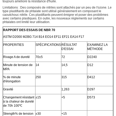
toujours amélioré la résistance d'huile.
Limitations : Des composés de nitriles sont attachés par un peu de l'ozone. Le
type plastifiants de phtalate sont utilisé généralement en composant le
caoutchouc nitrile. Ces plastifiants peuvent émigrer et poser des problèmes
avec certains plastiques. En outre, les nouveaux règlements sur certains
phtalates ont limité leur utilisation.
RAPPORT DES ESSAIS DE NBR 70
ASTM D2000 M2BG 714 B14 EO14 EF11 EF21 EA14 F17
PROPERITIES
SPÉCIFICATIONS
RÉSULTAT
EXAMINEZ LA
D'ESSAI
MÉTHODE
Rivage A de dureté
70±5
72
D2240
Minute de tension de
14
14,5
D12
MPA
% de minute
250
315
D412
d'élongation
Gravité
1,263
D297
Changement résistant
±15
+5
D573
à la chaleur de dureté
de 70h 100℃
Strength% de tension
±30
+15