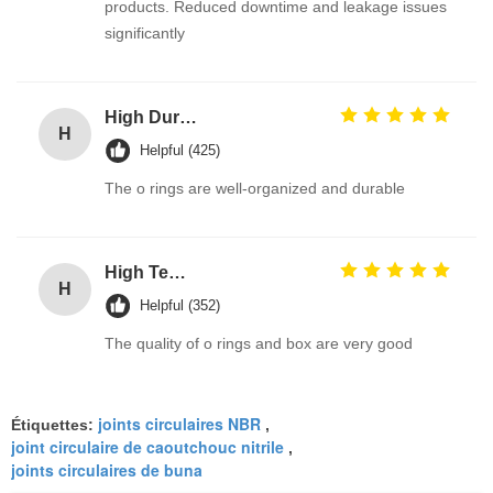
products. Reduced downtime and leakage issues
significantly
High Durable 386PCS FKM 75A Brown Plumbing O Ring Kit for Automotive Faucet Repair Seals
H
Helpful (425)
The o rings are well-organized and durable
High Temp Silicone Metric Custom O Ring Seals Assortment Kit High Durable oring kits Manufacturer
H
Helpful (352)
The quality of o rings and box are very good
joints circulaires NBR
Étiquettes:
,
joint circulaire de caoutchouc nitrile
,
joints circulaires de buna