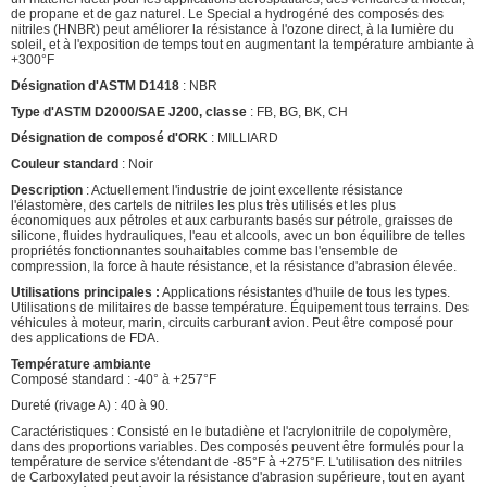
de propane et de gaz naturel. Le Special a hydrogéné des composés des
nitriles (HNBR) peut améliorer la résistance à l'ozone direct, à la lumière du
soleil, et à l'exposition de temps tout en augmentant la température ambiante à
+300°F
Désignation d'ASTM D1418
: NBR
Type d'ASTM D2000/SAE J200, classe
: FB, BG, BK, CH
Désignation de composé d'ORK
: MILLIARD
Couleur standard
: Noir
Description
: Actuellement l'industrie de joint excellente résistance
l'élastomère, des cartels de nitriles les plus très utilisés et les plus
économiques aux pétroles et aux carburants basés sur pétrole, graisses de
silicone, fluides hydrauliques, l'eau et alcools, avec un bon équilibre de telles
propriétés fonctionnantes souhaitables comme bas l'ensemble de
compression, la force à haute résistance, et la résistance d'abrasion élevée.
Utilisations principales :
Applications résistantes d'huile de tous les types.
Utilisations de militaires de basse température. Équipement tous terrains. Des
véhicules à moteur, marin, circuits carburant avion. Peut être composé pour
des applications de FDA.
Température ambiante
Composé standard : -40° à +257°F
Dureté (rivage A) : 40 à 90.
Caractéristiques : Consisté en le butadiène et l'acrylonitrile de copolymère,
dans des proportions variables. Des composés peuvent être formulés pour la
température de service s'étendant de -85°F à +275°F. L'utilisation des nitriles
de Carboxylated peut avoir la résistance d'abrasion supérieure, tout en ayant