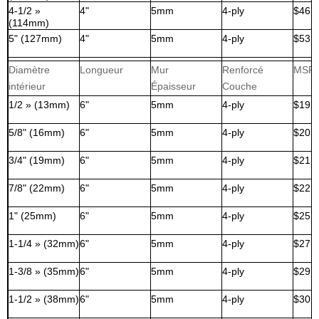
4-1/2 »
4"
5mm
4-ply
$46,
(114mm)
5" (127mm)
4"
5mm
4-ply
$53,
Diamètre
Longueur
Mur
Renforcé
MSR
intérieur
Épaisseur
Couche
1/2 » (13mm)
6"
5mm
4-ply
$19,
5/8" (16mm)
6"
5mm
4-ply
$20,
3/4" (19mm)
6"
5mm
4-ply
$21,
7/8" (22mm)
6"
5mm
4-ply
$22,
1" (25mm)
6"
5mm
4-ply
$25,
1-1/4 » (32mm)
6"
5mm
4-ply
$27,
1-3/8 » (35mm)
6"
5mm
4-ply
$29,
1-1/2 » (38mm)
6"
5mm
4-ply
$30,