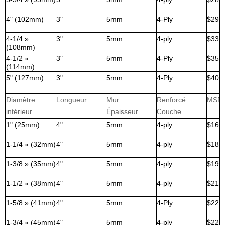
4" (102mm)
3"
5mm
4-Ply
$29,
4-1/4 »
3"
5mm
4-ply
$33,
(108mm)
4-1/2 »
3"
5mm
4-Ply
$35,
(114mm)
5" (127mm)
3"
5mm
4-Ply
$40,
Diamètre
Longueur
Mur
Renforcé
MSR
intérieur
Épaisseur
Couche
1" (25mm)
4"
5mm
4-ply
$16,
1-1/4 » (32mm)
4"
5mm
4-ply
$18,
1-3/8 » (35mm)
4"
5mm
4-ply
$19,
1-1/2 » (38mm)
4"
5mm
4-ply
$21,
1-5/8 » (41mm)
4"
5mm
4-Ply
$22,
1-3/4 » (45mm)
4"
5mm
4-ply
$22,