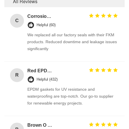
All Reviews
Corrosion Resistant Fkm O Ring
C
Helpful (60)
We replaced all our factory seals with their FKM
products. Reduced downtime and leakage issues
significantly
Red EPDM Automotive Rubber Seals with Excellent Abrasion Resistance and Tensile Strength Hydraulic Cylinder Seal
R
Helpful (432)
EPDM gaskets for UV resistance and
waterproofing are top-notch. Our go-to supplier
for renewable energy projects.
Brown O Ring epdm Durable Material For Automotive Efficiency And Performance