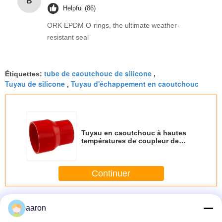
B
Helpful (86)
ORK EPDM O-rings, the ultimate weather-
resistant seal
tube de caoutchouc de silicone
Étiquettes:
,
Tuyau de silicone
Tuyau d'échappement en caoutchouc
,
Tuyau en caoutchouc à hautes
températures de coupleur de
bosse renforcé pour le camion
commercial
Continuer
Tuyau en caoutchouc de silicone
Plus
aaron