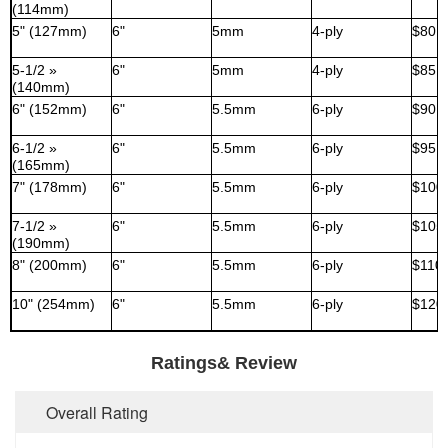
(114mm)
5" (127mm)
6"
5mm
4-ply
$80,
5-1/2 »
6"
5mm
4-ply
$85,
(140mm)
6" (152mm)
6"
5.5mm
6-ply
$90,
6-1/2 »
6"
5.5mm
6-ply
$95,
(165mm)
7" (178mm)
6"
5.5mm
6-ply
$100
7-1/2 »
6"
5.5mm
6-ply
$105
(190mm)
8" (200mm)
6"
5.5mm
6-ply
$110
10" (254mm)
6"
5.5mm
6-ply
$120
Ratings& Review
Overall Rating