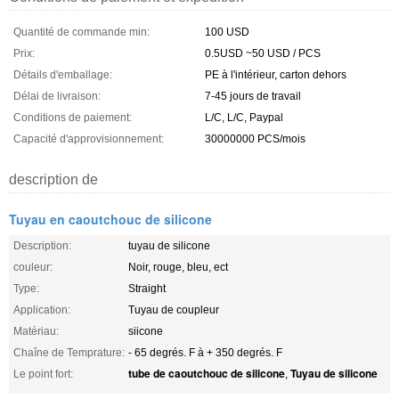
Quantité de commande min:
100 USD
Prix:
0.5USD ~50 USD / PCS
Détails d'emballage:
PE à l'intérieur, carton dehors
Délai de livraison:
7-45 jours de travail
Conditions de paiement:
L/C, L/C, Paypal
Capacité d'approvisionnement:
30000000 PCS/mois
description de
Tuyau en caoutchouc de silicone
Description:
tuyau de silicone
couleur:
Noir, rouge, bleu, ect
Type:
Straight
Application:
Tuyau de coupleur
Matériau:
siicone
Chaîne de Temprature:
- 65 degrés. F à + 350 degrés. F
tube de caoutchouc de silicone
Tuyau de silicone
Le point fort:
,