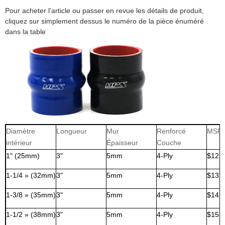
Pour acheter l'article ou passer en revue les détails de produit,
cliquez sur simplement dessus le numéro de la pièce énuméré
dans la table
Diamètre
Longueur
Mur
Renforcé
MSR
intérieur
Épaisseur
Couche
1" (25mm)
3"
5mm
4-Ply
$12,
1-1/4 » (32mm)
3"
5mm
4-Ply
$13,
1-3/8 » (35mm)
3"
5mm
4-Ply
$14,
1-1/2 » (38mm)
3"
5mm
4-Ply
$15,