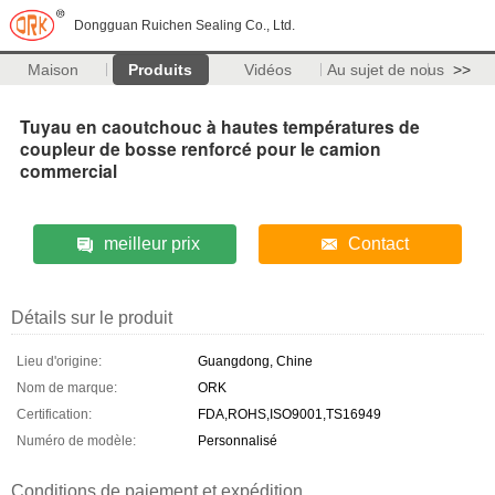
Dongguan Ruichen Sealing Co., Ltd.
Maison
Produits
Vidéos
Au sujet de nous
>>
Tuyau en caoutchouc à hautes températures de
coupleur de bosse renforcé pour le camion
commercial
meilleur prix
Contact
Détails sur le produit
Lieu d'origine:
Guangdong, Chine
Nom de marque:
ORK
Certification:
FDA,ROHS,ISO9001,TS16949
Numéro de modèle:
Personnalisé
Conditions de paiement et expédition