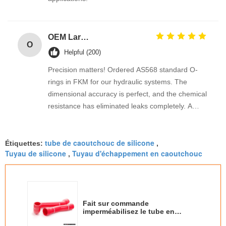
OEM Large Sizes Metric Inch Oring
O
Helpful (200)
Precision matters! Ordered AS568 standard O-
rings in FKM for our hydraulic systems. The
dimensional accuracy is perfect, and the chemical
resistance has eliminated leaks completely. A
reliable industrial supplier
tube de caoutchouc de silicone
Étiquettes:
,
Tuyau de silicone
Tuyau d'échappement en caoutchouc
,
Fait sur commande
imperméabilisez le tube en
caoutchouc coloré de tuyau pour