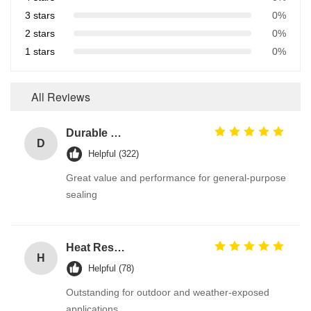
3 stars
0%
2 stars
0%
1 stars
0%
All Reviews
Durable O Ring EPDM Material Chemical Resistance For Heavy-Duty And Stress Environments
D
Helpful (322)
Great value and performance for general-purpose
sealing
Heat Resistant Black EPDM Rubber O Rings for Gas Valves with Excellent Ozone Resistance for Automotive Tank Seal
H
Helpful (78)
Outstanding for outdoor and weather-exposed
applications.