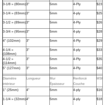
3-1/8 » (80mm)
3"
5mm
4-Ply
$23,
3-1/4 » (83mm)
3"
5mm
4-ply
$25,
3-1/2 » (89mm)
3"
5mm
4-Ply
$26,
3-3/4 » (95mm)
3"
5mm
4-ply
$28,
4" (102mm)
3"
5mm
4-Ply
$29,
4-1/4 »
3"
5mm
4-ply
$33,
(108mm)
4-1/2 »
3"
5mm
4-Ply
$35,
(114mm)
5" (127mm)
3"
5mm
4-Ply
$40,
Diamètre
Longueur
Mur
Renforcé
MSR
intérieur
Épaisseur
Couche
1" (25mm)
4"
5mm
4-ply
$16,
1-1/4 » (32mm)
4"
5mm
4-ply
$18,