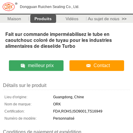
Dongguan Ruichen Sealing Co., Ltd.
Maison
Produits
Vidéos
Au sujet de nous
>>
Fait sur commande imperméabilisez le tube en
caoutchouc coloré de tuyau pour les industries
alimentaires de diesel/de Turbo
meilleur prix
Contact
Détails sur le produit
Lieu d'origine:
Guangdong, Chine
Nom de marque:
ORK
Certification:
FDA,ROHS,ISO9001,TS16949
Numéro de modèle:
Personnalisé
Conditions de paiement et expédition