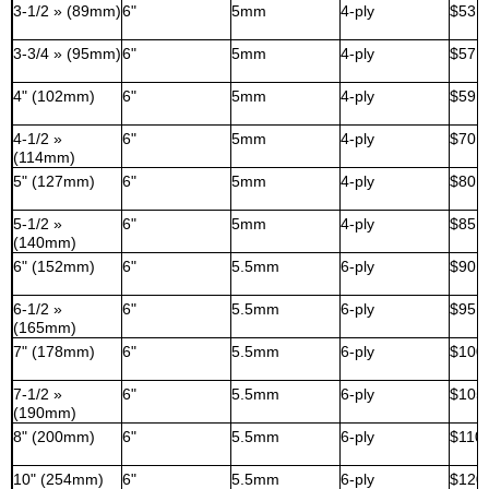
3-1/2 » (89mm)
6"
5mm
4-ply
$53,
3-3/4 » (95mm)
6"
5mm
4-ply
$57,
4" (102mm)
6"
5mm
4-ply
$59,
4-1/2 »
6"
5mm
4-ply
$70,
(114mm)
5" (127mm)
6"
5mm
4-ply
$80,
5-1/2 »
6"
5mm
4-ply
$85,
(140mm)
6" (152mm)
6"
5.5mm
6-ply
$90,
6-1/2 »
6"
5.5mm
6-ply
$95,
(165mm)
7" (178mm)
6"
5.5mm
6-ply
$100
7-1/2 »
6"
5.5mm
6-ply
$105
(190mm)
8" (200mm)
6"
5.5mm
6-ply
$110
10" (254mm)
6"
5.5mm
6-ply
$120