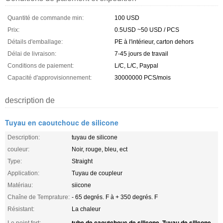
Quantité de commande min:
100 USD
Prix:
0.5USD ~50 USD / PCS
Détails d'emballage:
PE à l'intérieur, carton dehors
Délai de livraison:
7-45 jours de travail
Conditions de paiement:
L/C, L/C, Paypal
Capacité d'approvisionnement:
30000000 PCS/mois
description de
Tuyau en caoutchouc de silicone
Description:
tuyau de silicone
couleur:
Noir, rouge, bleu, ect
Type:
Straight
Application:
Tuyau de coupleur
Matériau:
siicone
Chaîne de Temprature:
- 65 degrés. F à + 350 degrés. F
Résistant:
La chaleur
tube de caoutchouc de silicone
Tuyau de silicone
Le point fort:
,