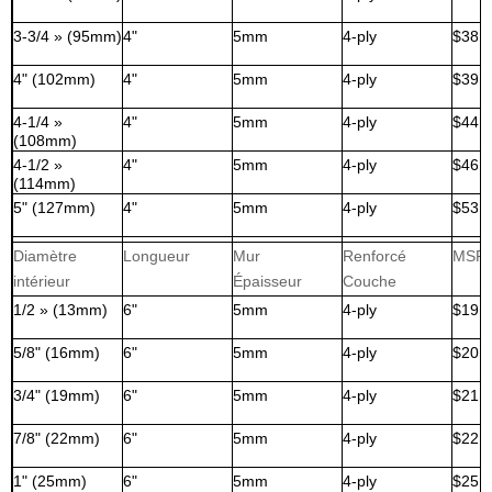
3-3/4 » (95mm)
4"
5mm
4-ply
$38,
4" (102mm)
4"
5mm
4-ply
$39,
4-1/4 »
4"
5mm
4-ply
$44,
(108mm)
4-1/2 »
4"
5mm
4-ply
$46,
(114mm)
5" (127mm)
4"
5mm
4-ply
$53,
Diamètre
Longueur
Mur
Renforcé
MSR
intérieur
Épaisseur
Couche
1/2 » (13mm)
6"
5mm
4-ply
$19,
5/8" (16mm)
6"
5mm
4-ply
$20,
3/4" (19mm)
6"
5mm
4-ply
$21,
7/8" (22mm)
6"
5mm
4-ply
$22,
1" (25mm)
6"
5mm
4-ply
$25,