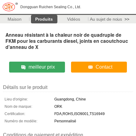
Dongguan Ruichen Sealing Co., Ltd.
Maison
Produits
Vidéos
Au sujet de nous
>>
Anneau résistant à la chaleur noir de quadruple de
FKM pour les carburants diesel, joints en caoutchouc
d'anneau de X
meilleur prix
Contact
Détails sur le produit
Lieu d'origine:
Guangdong, Chine
Nom de marque:
ORK
Certification:
FDA,ROHS,ISO9001,TS16949
Numéro de modèle:
Personnalisé
Conditions de paiement et expédition