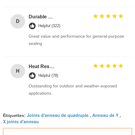
Durable O Ring EPDM Material Chemical Resistance For Heavy-Duty And Stress Environments
D
Helpful (322)
Great value and performance for general-purpose
sealing
Heat Resistant Black EPDM Rubber O Rings for Gas Valves with Excellent Ozone Resistance for Automotive Tank Seal
H
Helpful (78)
Outstanding for outdoor and weather-exposed
applications.
Joints d'anneau de quadruple
Anneau de Y
Étiquettes:
,
,
X joints d'anneau