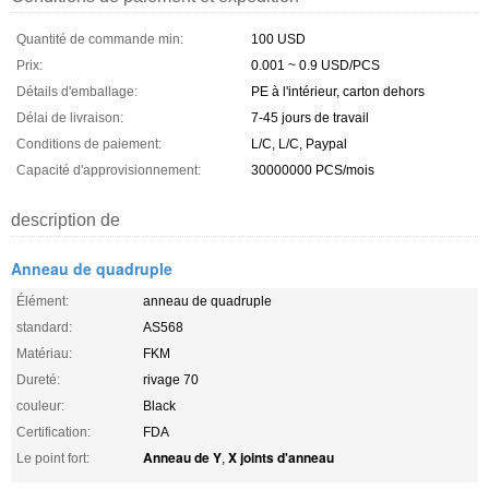
Quantité de commande min:
100 USD
Prix:
0.001 ~ 0.9 USD/PCS
Détails d'emballage:
PE à l'intérieur, carton dehors
Délai de livraison:
7-45 jours de travail
Conditions de paiement:
L/C, L/C, Paypal
Capacité d'approvisionnement:
30000000 PCS/mois
description de
Anneau de quadruple
Élément:
anneau de quadruple
standard:
AS568
Matériau:
FKM
Dureté:
rivage 70
couleur:
Black
Certification:
FDA
Anneau de Y
X joints d'anneau
Le point fort:
,