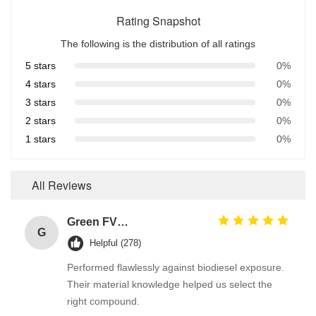
Rating Snapshot
The following is the distribution of all ratings
5 stars
0%
4 stars
0%
3 stars
0%
2 stars
0%
1 stars
0%
All Reviews
Green FVMQ Fluorosilicone Heat Resistant O Ring Manufacturer For Refining Oil Equipment
G
Helpful (278)
Performed flawlessly against biodiesel exposure.
Their material knowledge helped us select the
right compound.