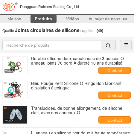
Dongguan Ruichen Sealing Co., Ltd.
Maison
Produits
Vidéos
Au sujet de nous
>>
Joints circulaires de silicone
Qualité
supplier.
(49)
Durable silicone doux caoutchouc de 3 pouces O
anneau joints 70 bord A dureté 10 ans durabilité
Contact
Bleu Rouge Petit Silicone O Rings Bon fabricant
d'isolation électrique
Contact
Translucides, de bonne allongement, de silicone
clair, avec des anneaux O.
Contact
L' anneau en silicone noir doux à haute température