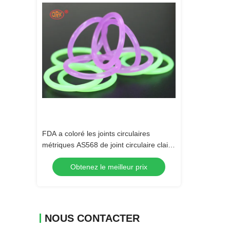
vidéo
e de catégorie
FDA a coloré les joints circulaires
Silicium à haute
IATF16949
métriques AS568 de joint circulaire clair
Seal Clear Trans
en caoutchouc de silicone standard
comestible de
 prix
Obtenez le meilleur prix
Obtenez 
NOUS CONTACTER