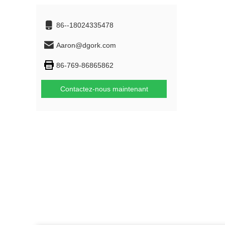
86--18024335478
Aaron@dgork.com
86-769-86865862
Contactez-nous maintenant