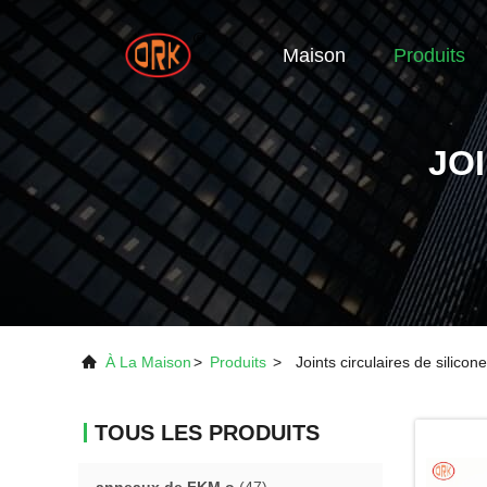
Maison
Produits
JO
À La Maison
>
Produits
>
Joints circulaires de silicone
TOUS LES PRODUITS