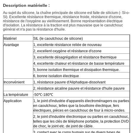
Description matérielle :
Au sujet du silicone, la chaîne principale de silicone est faite de silicium (- SI-o-
SI). Excellente résistance thermique, résistance froide, résistance d'ozone,
résistance de l'oxygène au vieillissement. Bonne représentation électrique
d'isolation. La résistance à la traction est plus mauvaise que le caoutchouc
général et n'a pas la résistance d'huile.
Matériel
SIL (le caoutchouc de silicone)
Avantage
1, excellente résistance reliée de nouveau
2, excellent oxygène et résistance d'ozone
3, excellente désagrégation et résistance thermique
4, excellente chaleur et résistance de basse température
5, bonne isolation thermique et dissipation thermique.
6, bonne isolation électrique
Inconvénient
1, résistance pauvre d'Aliphatique-dissolvant
2, résistance alcaline pauvre et résistance d'huile pauvre
La température
-50℃-180℃
Application
1, le joint d'industrie d'appareils électroménagers ou parties
en caoutchouc, telles que la bouilloire électrique, fers
électriques, pièces en caoutchouc de four à micro-ondes.
2, le joint d'industrie électronique ou parties en caoutchouc,
telles que les clés de téléphone portable, la protection DVD
de choc, le joint etc. de joint de câble.
3, contact avec le corps humain sur de divers types de