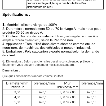
produits sur le joint, tel que des bouteilles d'eau,
distributeurs de l'eau
Spécifications :
1.
Matériel : silicone vierge
de 100%
2. Duromètre : normalement 50 ou 70 le rivage A, mais nous peut
produire 30 80 au rivage A.
3. Couleur :
normalement
Translucide
blanc
, mais également peut être
, selon le Pantone non.
adapté aux besoins du client
4.
Application : Très utilisé dans divers champs comme etc. de
nourriture, de machines, des véhicules à moteur, industriel.
5.
Emballage :
Poly sac/carton exporté normal/selon la demande
du client.
6.
Dimensions : Selon des clients les dessins conçoivent ou prélèvent,
également vous peuvent demander nos tailles standard.
Dimensions :
Quelques dimensions standard comme soufflet :
Diameter/mm
Tolerance/mm
Mur
Tolerance/mm
intérieur
Thickness/mm
3,00
+/- 0,15
1,50 ou 2,00
+/- 0,10
4,00
+/- 0,15
1,50 ou 2,00
+/- 0,10
5,00
+/- 0,15
1,50 ou 2,00
+/- 0,10