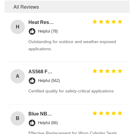
All Reviews
Heat Resistant Black EPDM Rubber O Rings for Gas Valves with Excellent Ozone Resistance for Automotive Tank Seal
H
Helpful (78)
Outstanding for outdoor and weather-exposed
applications.
AS568 Fpm Ffkm Nbr Fkm Epdm Silicone Perfluoroelastomer Hnbr EN549 Rubber O ring 1mm Seals
A
Helpful (562)
Certified quality for safety-critical applications
Blue NBR U Cup Ring Seal for Hydraulic Cylinders with Excellent Abrasion-Resistance and Good Rebound Resistance
B
Helpful (66)
Effective Replacement for Worn Cylinder Seals