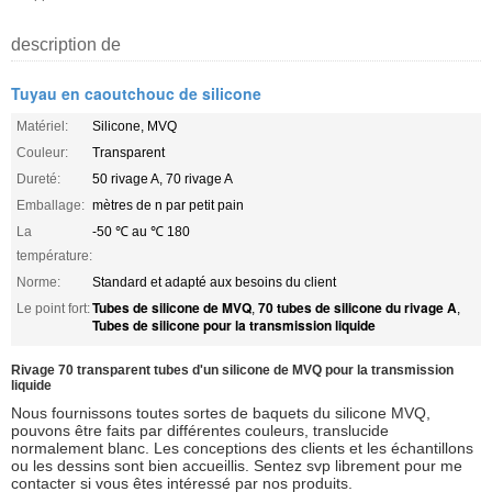
description de
Tuyau en caoutchouc de silicone
Matériel:
Silicone, MVQ
Couleur:
Transparent
Dureté:
50 rivage A, 70 rivage A
Emballage:
mètres de n par petit pain
La
-50 ℃ au ℃ 180
température:
Norme:
Standard et adapté aux besoins du client
Tubes de silicone de MVQ
70 tubes de silicone du rivage A
Le point fort:
,
,
Tubes de silicone pour la transmission liquide
Rivage 70 transparent tubes d'un silicone de MVQ pour la transmission
liquide
Nous fournissons toutes sortes de baquets du silicone MVQ,
pouvons être faits par différentes couleurs,
translucide
normalement blanc
.
Les conceptions des clients et les échantillons
ou les dessins sont bien accueillis. Sentez svp librement pour me
contacter si vous êtes intéressé par nos produits.