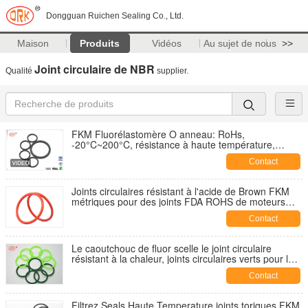
Dongguan Ruichen Sealing Co., Ltd.
Maison
Produits
Vidéos
Au sujet de nous
>>
Joint circulaire de NBR
Qualité
supplier.
FKM Fluorélastomère O anneau: RoHs,
-20°C~200°C, résistance à haute température,
résistance à l'abrasion, résistance à l'huile
Contact
Joints circulaires résistant à l'acide de Brown FKM
métriques pour des joints FDA ROHS de moteurs
d'avions
Contact
Le caoutchouc de fluor scelle le joint circulaire
résistant à la chaleur, joints circulaires verts pour le
moteur d'avions
Contact
Filtrez Seals Haute Temperature joints toriques FKM