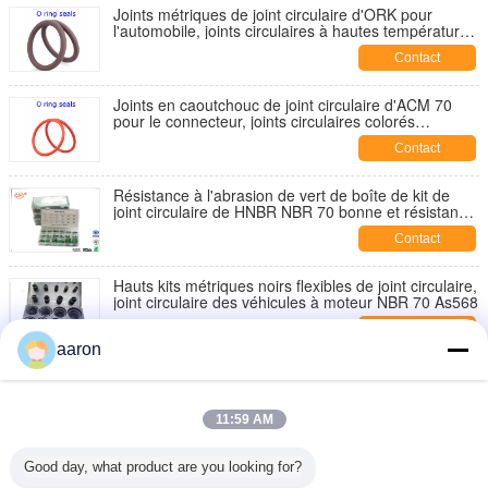
Joints métriques de joint circulaire d'ORK pour
l'automobile, joints circulaires à hautes températures
IIR 70
Contact
Joints en caoutchouc de joint circulaire d'ACM 70
pour le connecteur, joints circulaires colorés
résistants à l'usure
Contact
Résistance à l'abrasion de vert de boîte de kit de
joint circulaire de HNBR NBR 70 bonne et résistance
de larme
Contact
Hauts kits métriques noirs flexibles de joint circulaire,
joint circulaire des véhicules à moteur NBR 70 As568
Contact
aaron
Kit en caoutchouc de 70 joints circulaires de
duromètre pour la haute pression hydraulique des
véhicules à moteur
11:59 AM
Contact
Dureté résistante à hautes températures de rivage
Good day, what product are you looking for?
du ± 5 d'Acild de kit de réparation de joints